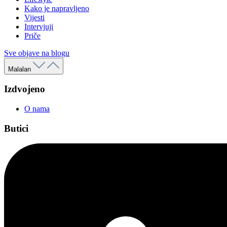
Kako je napravljeno
Vijesti
Intervjuji
Priče
Sve objave na blogu
Malalan
Izdvojeno
O nama
Butici