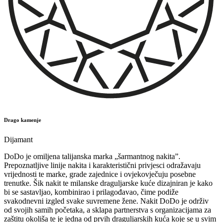
Drago kamenje
Dijamant
DoDo je omiljena talijanska marka „šarmantnog nakita”.
Prepoznatljive linije nakita i karakteristični privjesci odražavaju
vrijednosti te marke, grade zajednice i ovjekovječuju posebne
trenutke. Šik nakit te milanske draguljarske kuće dizajniran je kako
bi se sastavljao, kombinirao i prilagođavao, čime podiže
svakodnevni izgled svake suvremene žene. Nakit DoDo je održiv
od svojih samih početaka, a sklapa partnerstva s organizacijama za
zaštitu okoliša te je jedna od prvih draguljarskih kuća koje se u svim