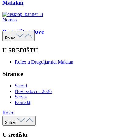
Malalan
Nomos
Pretražite satove
Rolex
U SREDIŠTU
Rolex u Draguljarnici Malalan
Stranice
Satovi
Novi satovi u 2026
Servis
Kontakt
Rolex
Satovi
U središtu