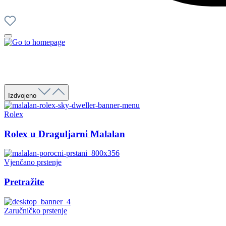
Izdvojeno
Rolex
Rolex u Draguljarni Malalan
Vjenčano prstenje
Pretražite
Zaručničko prstenje