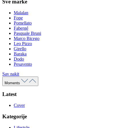
Sve marke
Malalan
Fope
Pomellato
Fabergé
Pasquale Bruni
Marco Bicego
Leo Pizzo
Girello
Baraka
Dodo
Pesavento
Sav nakit
Moments
Latest
Cover
Kategorije
Lifestyle