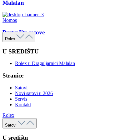
Malalan
Nomos
Pretražite satove
Rolex
U SREDIŠTU
Rolex u Draguljarnici Malalan
Stranice
Satovi
Novi satovi u 2026
Servis
Kontakt
Rolex
Satovi
U središtu