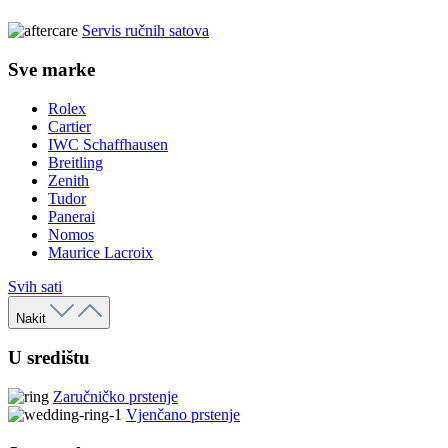
Servis ručnih satova
Sve marke
Rolex
Cartier
IWC Schaffhausen
Breitling
Zenith
Tudor
Panerai
Nomos
Maurice Lacroix
Svih sati
Nakit
U središtu
Zaručničko prstenje
Vjenčano prstenje