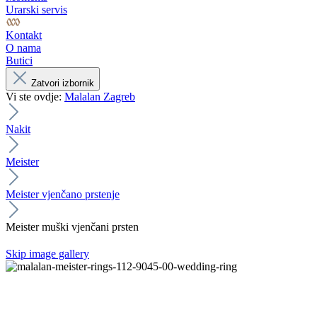
Urarski servis
Kontakt
O nama
Butici
Zatvori izbornik
Vi ste ovdje:
Malalan Zagreb
Nakit
Meister
Meister vjenčano prstenje
Meister muški vjenčani prsten
Skip image gallery