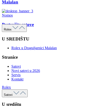
Malalan
Nomos
Pretražite satove
Rolex
U SREDIŠTU
Rolex u Draguljarnici Malalan
Stranice
Satovi
Novi satovi u 2026
Servis
Kontakt
Rolex
Satovi
U središtu