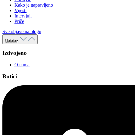
Kako je napravljeno
Vijesti
Intervjuji
Priče
Sve objave na blogu
Malalan
Izdvojeno
O nama
Butici