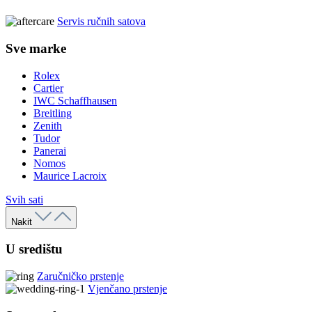
Servis ručnih satova
Sve marke
Rolex
Cartier
IWC Schaffhausen
Breitling
Zenith
Tudor
Panerai
Nomos
Maurice Lacroix
Svih sati
Nakit
U središtu
Zaručničko prstenje
Vjenčano prstenje