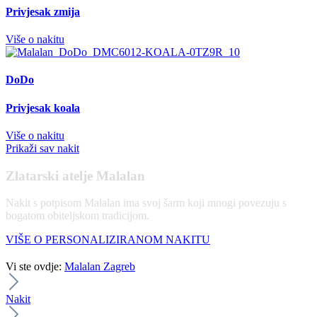
Privjesak zmija
Više o nakitu
DoDo
Privjesak koala
Više o nakitu
Prikaži sav nakit
Zlatarski atelje Malalan
Nakit s potpisom Malalan ima svoj šarm koji mnogi povezuju s
bogatom obiteljskom tradicijom.
VIŠE O PERSONALIZIRANOM NAKITU
Vi ste ovdje:
Malalan Zagreb
Nakit