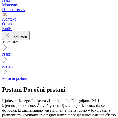
Nakit
Moments
Urarski servis
Kontakt
O nas
Butiki
Zapri meni
Tukaj ste:
Nakit
Prstani
Poročni prstani
Prstani
Poročni prstani
Ljubezenske zgodbe so za zlatarski atelje Draguljarne Malalan
izjemno pomembne. Že več generacij s strastjo skrbimo, da se
dogodki, ki zaznamujejo vaše življenje, ne izgubijo v toku časa: s
plemenitimi kovinami in dragimi kamni najvišje kakovosti utelešamo