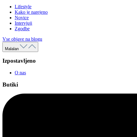
Lifestyle
Kako je narejeno
Novice
Intervjuji
Zgodbe
Vse objave na blogu
Malalan
Izpostavljeno
O nas
Butiki