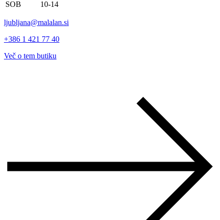
SOB
10-14
ljubljana@malalan.si
+386 1 421 77 40
Več o tem butiku