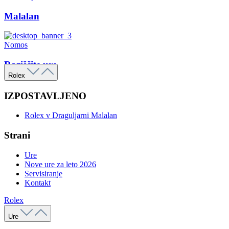
Malalan
Nomos
Raziščite ure
Rolex
IZPOSTAVLJENO
Rolex v Draguljarni Malalan
Strani
Ure
Nove ure za leto 2026
Servisiranje
Kontakt
Rolex
Ure