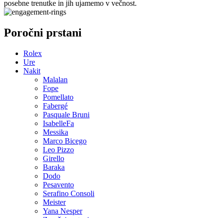
posebne trenutke in jih ujamemo v večnost.
Poročni prstani
Rolex
Ure
Nakit
Malalan
Fope
Pomellato
Fabergé
Pasquale Bruni
IsabelleFa
Messika
Marco Bicego
Leo Pizzo
Girello
Baraka
Dodo
Pesavento
Serafino Consoli
Meister
Yana Nesper