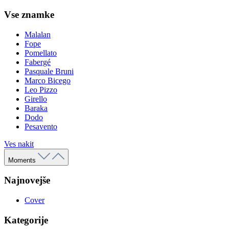
Vse znamke
Malalan
Fope
Pomellato
Fabergé
Pasquale Bruni
Marco Bicego
Leo Pizzo
Girello
Baraka
Dodo
Pesavento
Ves nakit
Moments
Najnovejše
Cover
Kategorije