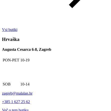
Vsi butiki
Hrvaška
Augusta Cesarca 6-8, Zagreb
PON-PET
10-19
SOB
10-14
zagreb@malalan.hr
+385 1 627 25 62
Več o tem butiku