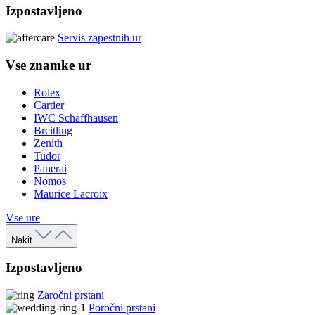
Izpostavljeno
Servis zapestnih ur
Vse znamke ur
Rolex
Cartier
IWC Schaffhausen
Breitling
Zenith
Tudor
Panerai
Nomos
Maurice Lacroix
Vse ure
Nakit
Izpostavljeno
Zaročni prstani
Poročni prstani