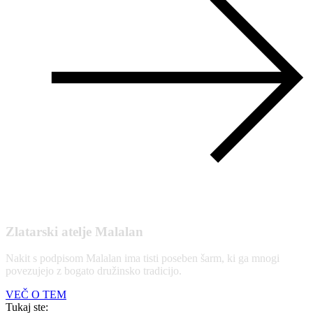
Zlatarski atelje Malalan
Nakit s podpisom Malalan ima tisti poseben šarm, ki ga mnogi
povezujejo z bogato družinsko tradicijo.
VEČ O TEM
Tukaj ste: