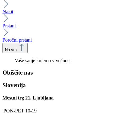
Nakit
Prstani
Poročni prstani
Na vrh
Vaše sanje kujemo v večnost.
Obiščite nas
Slovenija
Mestni trg 21, Ljubljana
PON-PET
10-19