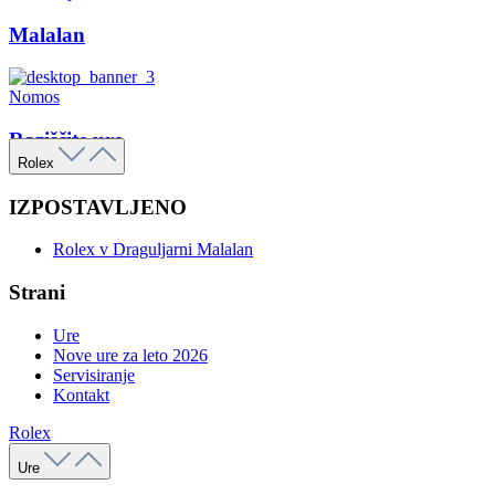
Malalan
Nomos
Raziščite ure
Rolex
IZPOSTAVLJENO
Rolex v Draguljarni Malalan
Strani
Ure
Nove ure za leto 2026
Servisiranje
Kontakt
Rolex
Ure