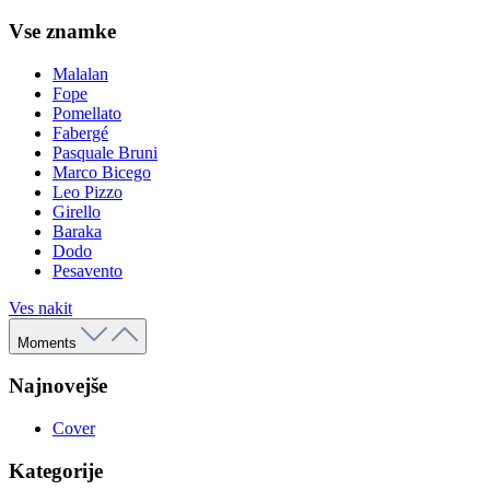
Vse znamke
Malalan
Fope
Pomellato
Fabergé
Pasquale Bruni
Marco Bicego
Leo Pizzo
Girello
Baraka
Dodo
Pesavento
Ves nakit
Moments
Najnovejše
Cover
Kategorije