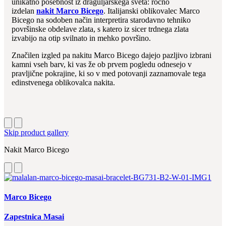
unikatno posebnost iz draguljarskega sveta: ročno
izdelan
nakit Marco Bicego
. Italijanski oblikovalec Marco
Bicego na sodoben način interpretira starodavno tehniko
površinske obdelave zlata, s katero iz sicer trdnega zlata
izvabijo na otip svilnato in mehko površino.
Značilen izgled pa nakitu Marco Bicego dajejo pazljivo izbrani
kamni vseh barv, ki vas že ob prvem pogledu odnesejo v
pravljične pokrajine, ki so v med potovanji zaznamovale tega
edinstvenega oblikovalca nakita.
Skip product gallery
Nakit Marco Bicego
Marco Bicego
Zapestnica Masai