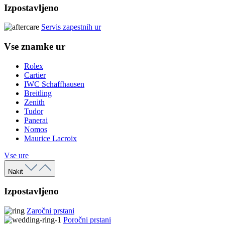
Izpostavljeno
Servis zapestnih ur
Vse znamke ur
Rolex
Cartier
IWC Schaffhausen
Breitling
Zenith
Tudor
Panerai
Nomos
Maurice Lacroix
Vse ure
Nakit
Izpostavljeno
Zaročni prstani
Poročni prstani