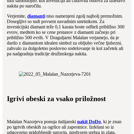
tudi samostojno: kot investicija ali čudovita osnova za izdelavo
nakita po naročilu.
Verjemite,
diamanti
niso namenjeni zgolj najbolj premožnim.
Dosegljivi so tudi povsem navadnim smrtnikom. Za
investicijski diamant teže 0,1 karata boste odšteli približno 300
evrov, medtem ko se cene prstanov z diamanti začnejo pri
približno 500 evrih. V Draguljarni Malalan verjamejo, da je
darilo z diamantom idealen simbol za obljubo večne ljubezni,
zahvalo za dolgoletno poslovno sodelovanje in kot začetek ali
pa nadgradnja tradicije družinskega nakita.
Igrivi obeski za vsako priložnost
Malalan Nazorjeva ponuja italijanski
nakit DoDo
, ki je znan
po igrivih obeskih za ogrlice ali zapestnice. Izdelani so iz
odgovorno pridobljenih surovin, predvsem srebra in zlata,