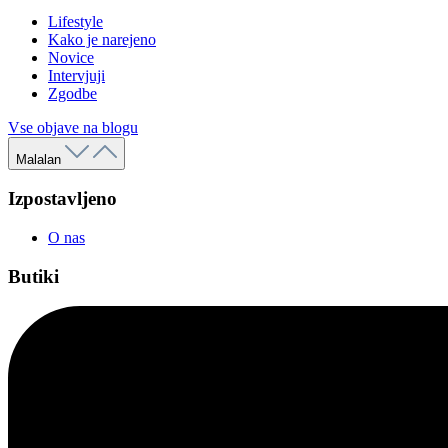
Lifestyle
Kako je narejeno
Novice
Intervjuji
Zgodbe
Vse objave na blogu
Malalan
Izpostavljeno
O nas
Butiki