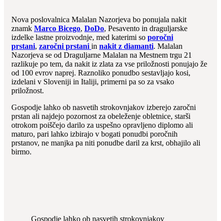
Nova poslovalnica Malalan Nazorjeva bo ponujala nakit
znamk
Marco Bicego
,
DoDo
, Pesavento in draguljarske
izdelke lastne proizvodnje, med katerimi so
poročni
prstani
,
zaročni prstani
in
nakit z diamanti
. Malalan
Nazorjeva se od Draguljarne Malalan na Mestnem trgu 21
razlikuje po tem, da nakit iz zlata za vse priložnosti ponujajo že
od 100 evrov naprej. Raznoliko ponudbo sestavljajo kosi,
izdelani v Sloveniji in Italiji, primerni pa so za vsako
priložnost.
Gospodje lahko ob nasvetih strokovnjakov izberejo zaročni
prstan ali najdejo pozornost za obeleženje obletnice, starši
otrokom poiščejo darilo za uspešno opravljeno diplomo ali
maturo, pari lahko izbirajo v bogati ponudbi poročnih
prstanov, ne manjka pa niti ponudbe daril za krst, obhajilo ali
birmo.
Gospodje lahko ob nasvetih strokovnjakov