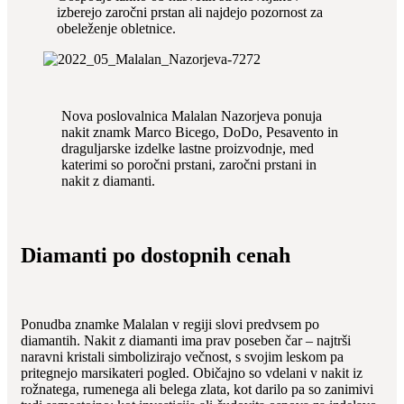
izberejo zaročni prstan ali najdejo pozornost za
obeleženje obletnice.
Nova poslovalnica Malalan Nazorjeva ponuja
nakit znamk Marco Bicego, DoDo, Pesavento in
draguljarske izdelke lastne proizvodnje, med
katerimi so poročni prstani, zaročni prstani in
nakit z diamanti.
Diamanti po dostopnih cenah
Ponudba znamke Malalan v regiji slovi predvsem po
diamantih. Nakit z diamanti ima prav poseben čar – najtrši
naravni kristali simbolizirajo večnost, s svojim leskom pa
pritegnejo marsikateri pogled. Običajno so vdelani v nakit iz
rožnatega, rumenega ali belega zlata, kot darilo pa so zanimivi