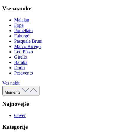
Vse znamke
Malalan
Fope
Pomellato
Fabergé
Pasquale Bruni
Marco Bicego
Leo Pizzo
Girello
Baraka
Dodo
Pesavento
Ves nakit
Moments
Najnovejše
Cover
Kategorije