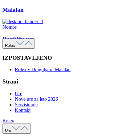
Malalan
Nomos
Raziščite ure
Rolex
IZPOSTAVLJENO
Rolex v Draguljarni Malalan
Strani
Ure
Nove ure za leto 2026
Servisiranje
Kontakt
Rolex
Ure