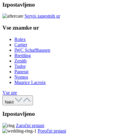
Izpostavljeno
Servis zapestnih ur
Vse znamke ur
Rolex
Cartier
IWC Schaffhausen
Breitling
Zenith
Tudor
Panerai
Nomos
Maurice Lacroix
Vse ure
Nakit
Izpostavljeno
Zaročni prstani
Poročni prstani