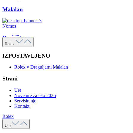
Malalan
Nomos
Raziščite ure
Rolex
IZPOSTAVLJENO
Rolex v Draguljarni Malalan
Strani
Ure
Nove ure za leto 2026
Servisiranje
Kontakt
Rolex
Ure