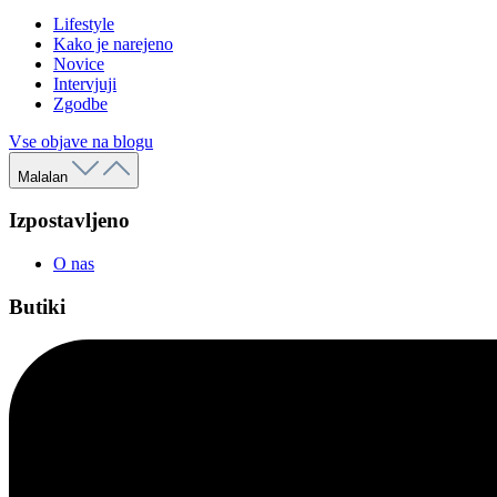
Lifestyle
Kako je narejeno
Novice
Intervjuji
Zgodbe
Vse objave na blogu
Malalan
Izpostavljeno
O nas
Butiki