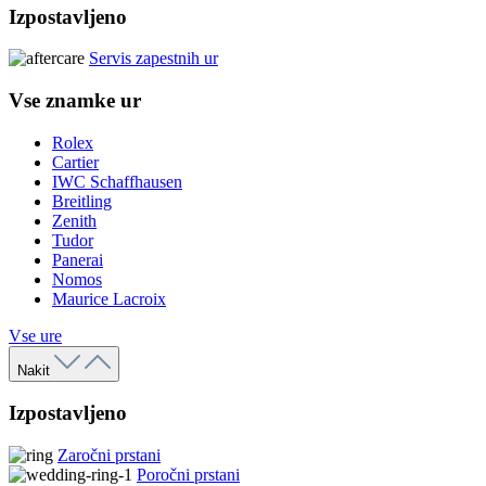
Izpostavljeno
Servis zapestnih ur
Vse znamke ur
Rolex
Cartier
IWC Schaffhausen
Breitling
Zenith
Tudor
Panerai
Nomos
Maurice Lacroix
Vse ure
Nakit
Izpostavljeno
Zaročni prstani
Poročni prstani