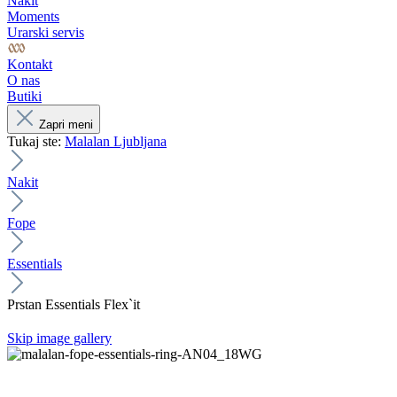
Nakit
Moments
Urarski servis
Kontakt
O nas
Butiki
Zapri meni
Tukaj ste:
Malalan Ljubljana
Nakit
Fope
Essentials
Prstan Essentials Flex`it
Skip image gallery