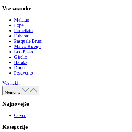
Vse znamke
Malalan
Fope
Pomellato
Fabergé
Pasquale Bruni
Marco Bicego
Leo Pizzo
Girello
Baraka
Dodo
Pesavento
Ves nakit
Moments
Najnovejše
Cover
Kategorije