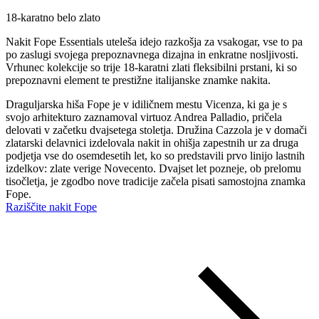
18-karatno belo zlato
Nakit Fope Essentials uteleša idejo razkošja za vsakogar, vse to pa
po zaslugi svojega prepoznavnega dizajna in enkratne nosljivosti.
Vrhunec kolekcije so trije 18-karatni zlati fleksibilni prstani, ki so
prepoznavni element te prestižne italijanske znamke nakita.
Draguljarska hiša Fope je v idiličnem mestu Vicenza, ki ga je s
svojo arhitekturo zaznamoval virtuoz Andrea Palladio, pričela
delovati v začetku dvajsetega stoletja. Družina Cazzola je v domači
zlatarski delavnici izdelovala nakit in ohišja zapestnih ur za druga
podjetja vse do osemdesetih let, ko so predstavili prvo linijo lastnih
izdelkov: zlate verige Novecento. Dvajset let pozneje, ob prelomu
tisočletja, je zgodbo nove tradicije začela pisati samostojna znamka
Fope.
Raziščite nakit Fope