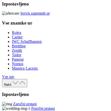
Izpostavljeno
Servis zapestnih ur
Vse znamke ur
Rolex
Cartier
IWC Schaffhausen
Breitling
Zenith
Tudor
Panerai
Nomos
Maurice Lacroix
Vse ure
Nakit
Izpostavljeno
Zaročni prstani
Poročni prstani