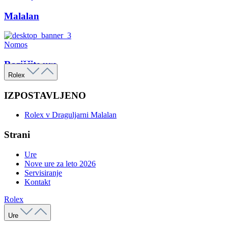
Malalan
Nomos
Raziščite ure
Rolex
IZPOSTAVLJENO
Rolex v Draguljarni Malalan
Strani
Ure
Nove ure za leto 2026
Servisiranje
Kontakt
Rolex
Ure