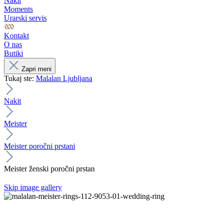
Nakit
Moments
Urarski servis
Kontakt
O nas
Butiki
Zapri meni
Tukaj ste:
Malalan Ljubljana
Nakit
Meister
Meister poročni prstani
Meister ženski poročni prstan
Skip image gallery