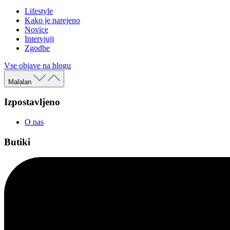
Lifestyle
Kako je narejeno
Novice
Intervjuji
Zgodbe
Vse objave na blogu
Malalan
Izpostavljeno
O nas
Butiki