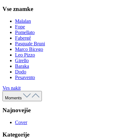
Vse znamke
Malalan
Fope
Pomellato
Fabergé
Pasquale Bruni
Marco Bicego
Leo Pizzo
Girello
Baraka
Dodo
Pesavento
Ves nakit
Moments
Najnovejše
Cover
Kategorije