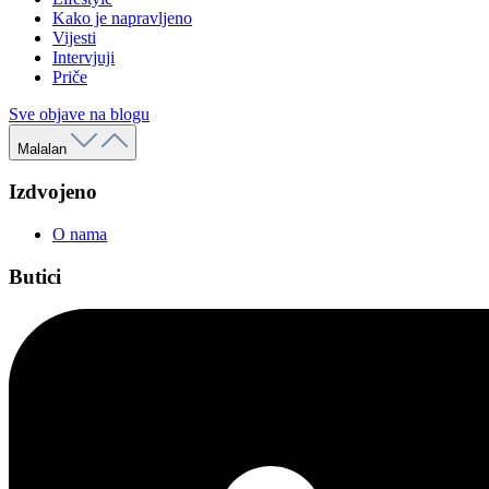
Kako je napravljeno
Vijesti
Intervjuji
Priče
Sve objave na blogu
Malalan
Izdvojeno
O nama
Butici