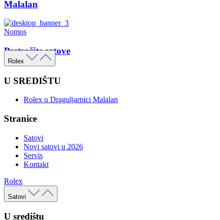
Malalan
Nomos
Pretražite satove
Rolex
U SREDIŠTU
Rolex u Draguljarnici Malalan
Stranice
Satovi
Novi satovi u 2026
Servis
Kontakt
Rolex
Satovi
U središtu