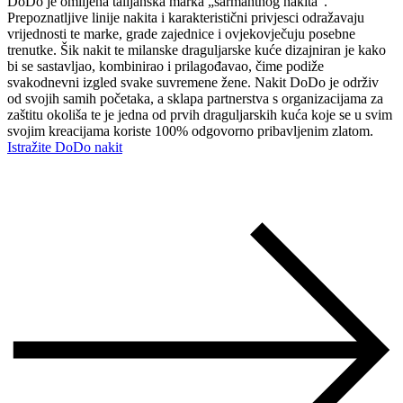
DoDo je omiljena talijanska marka „šarmantnog nakita”.
Prepoznatljive linije nakita i karakteristični privjesci odražavaju
vrijednosti te marke, grade zajednice i ovjekovječuju posebne
trenutke. Šik nakit te milanske draguljarske kuće dizajniran je kako
bi se sastavljao, kombinirao i prilagođavao, čime podiže
svakodnevni izgled svake suvremene žene. Nakit DoDo je održiv
od svojih samih početaka, a sklapa partnerstva s organizacijama za
zaštitu okoliša te je jedna od prvih draguljarskih kuća koje se u svim
svojim kreacijama koriste 100% odgovorno pribavljenim zlatom.
Istražite DoDo nakit