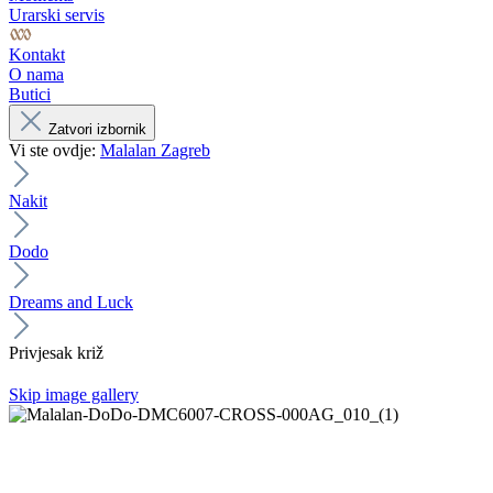
Urarski servis
Kontakt
O nama
Butici
Zatvori izbornik
Vi ste ovdje:
Malalan Zagreb
Nakit
Dodo
Dreams and Luck
Privjesak križ
Skip image gallery