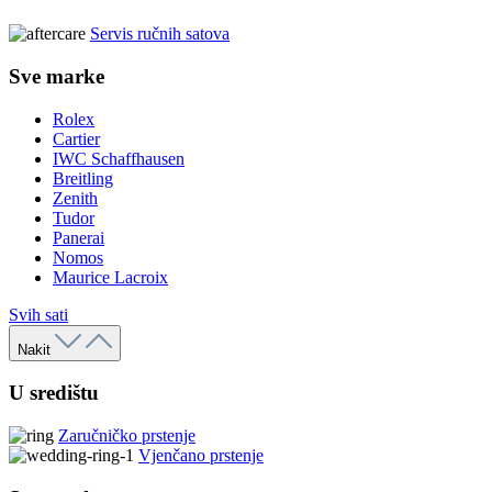
Servis ručnih satova
Sve marke
Rolex
Cartier
IWC Schaffhausen
Breitling
Zenith
Tudor
Panerai
Nomos
Maurice Lacroix
Svih sati
Nakit
U središtu
Zaručničko prstenje
Vjenčano prstenje