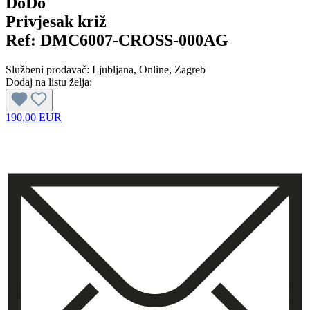
DoDo
Privjesak križ
Ref:
DMC6007-CROSS-000AG
Službeni prodavač:
Ljubljana
, Online
, Zagreb
Dodaj na listu želja:
190,00 EUR