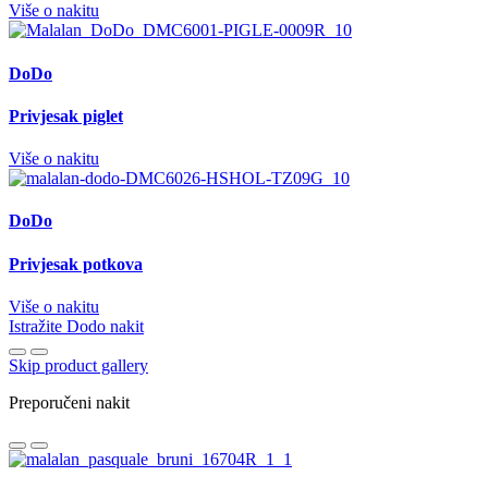
Više o nakitu
DoDo
Privjesak piglet
Više o nakitu
DoDo
Privjesak potkova
Više o nakitu
Istražite Dodo nakit
Skip product gallery
Preporučeni nakit