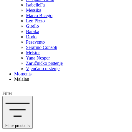
IsabelleFa
Messika
Marco Bicego
Leo Pizzo
Girello
Baraka
Dodo
Pesavento
Serafino Consoli
Meister
Yana Nesper
Zaručničko prstenje
Vjenčano prstenje
Moments
Malalan
Filter
Filter products