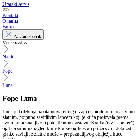
Urarski servis
Kontakt
O nama
Butici
Zatvori izbornik
Vi ste ovdje:
Nakit
Fope
Luna
Fope
Luna
Luna je kolekcija nakita inovativnog dizajna s modernim, masivnim
zlatnim, potpuno savitljivim lancem koji je kuća proizvela prema
svom prepoznatljivom patentiranom sustavu. Kratka (tzv. „choker”)
ogrlica simulira izgled krute kratke ogrlice, ali pruža svu udobnost
glatke savitljive zlatne mreže – prepoznatljivog obilježja kuće