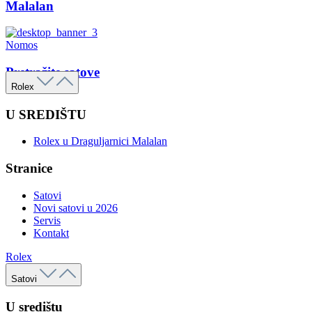
Malalan
Nomos
Pretražite satove
Rolex
U SREDIŠTU
Rolex u Draguljarnici Malalan
Stranice
Satovi
Novi satovi u 2026
Servis
Kontakt
Rolex
Satovi
U središtu