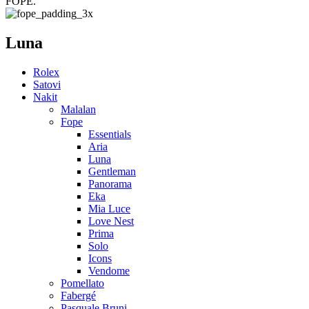
FOPE.
Luna
Rolex
Satovi
Nakit
Malalan
Fope
Essentials
Aria
Luna
Gentleman
Panorama
Eka
Mia Luce
Love Nest
Prima
Solo
Icons
Vendome
Pomellato
Fabergé
Pasquale Bruni