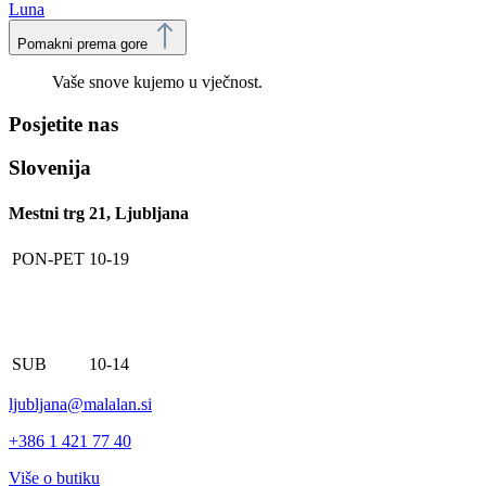
Luna
Pomakni prema gore
Vaše snove kujemo u vječnost.
Posjetite nas
Slovenija
Mestni trg 21, Ljubljana
PON-PET
10-19
SUB
10-14
ljubljana@malalan.si
+386 1 421 77 40
Više o butiku