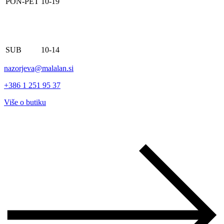
PON-PET
10-19
SUB
10-14
nazorjeva@malalan.si
+386 1 251 95 37
Više o butiku