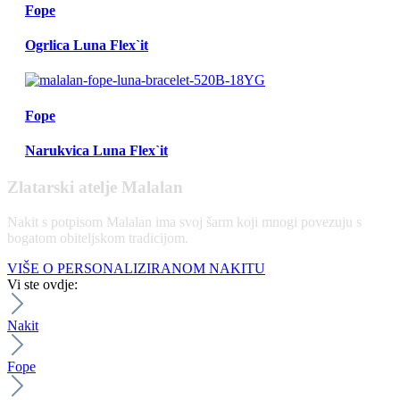
Fope
Ogrlica Luna Flex`it
Fope
Narukvica Luna Flex`it
Zlatarski atelje Malalan
Nakit s potpisom Malalan ima svoj šarm koji mnogi povezuju s
bogatom obiteljskom tradicijom.
VIŠE O PERSONALIZIRANOM NAKITU
Vi ste ovdje:
Nakit
Fope