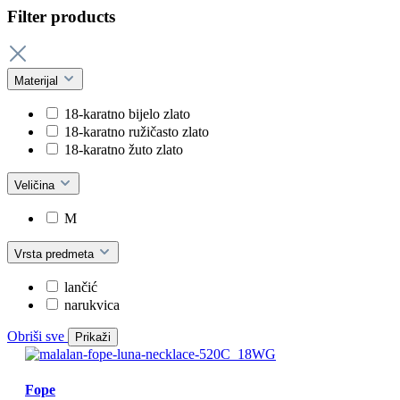
Filter products
Materijal
18-karatno bijelo zlato
18-karatno ružičasto zlato
18-karatno žuto zlato
Veličina
M
Vrsta predmeta
lančić
narukvica
Obriši sve
Prikaži
Fope