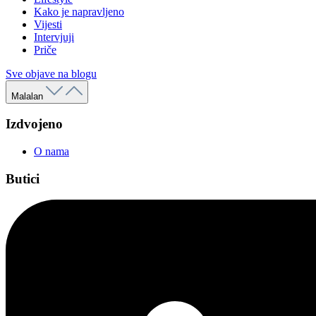
Kako je napravljeno
Vijesti
Intervjuji
Priče
Sve objave na blogu
Malalan
Izdvojeno
O nama
Butici