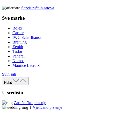
Servis ručnih satova
Sve marke
Rolex
Cartier
IWC Schaffhausen
Breitling
Zenith
Tudor
Panerai
Nomos
Maurice Lacroix
Svih sati
Nakit
U središtu
Zaručničko prstenje
Vjenčano prstenje