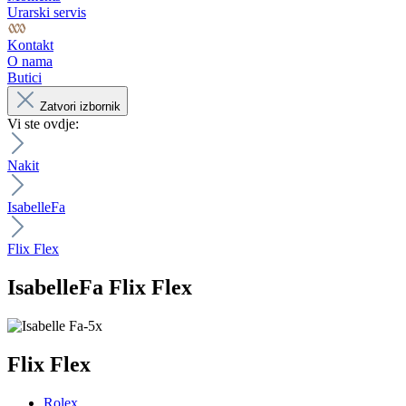
Urarski servis
Kontakt
O nama
Butici
Zatvori izbornik
Vi ste ovdje:
Nakit
IsabelleFa
Flix Flex
IsabelleFa
Flix Flex
Flix Flex
Rolex