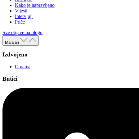
Kako je napravljeno
Vijesti
Intervjuji
Priče
Sve objave na blogu
Malalan
Izdvojeno
O nama
Butici