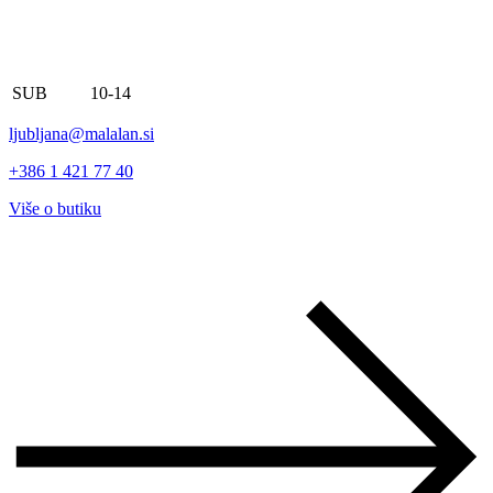
SUB
10-14
ljubljana@malalan.si
+386 1 421 77 40
Više o butiku