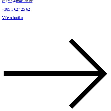
zagreb@malalan.hr
+385 1 627 25 62
Više o butiku