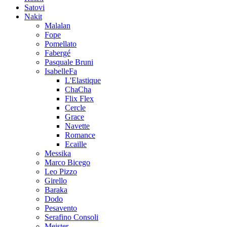
Satovi
Nakit
Malalan
Fope
Pomellato
Fabergé
Pasquale Bruni
IsabelleFa
L'Elastique
ChaCha
Flix Flex
Cercle
Grace
Navette
Romance
Ecaille
Messika
Marco Bicego
Leo Pizzo
Girello
Baraka
Dodo
Pesavento
Serafino Consoli
Meister