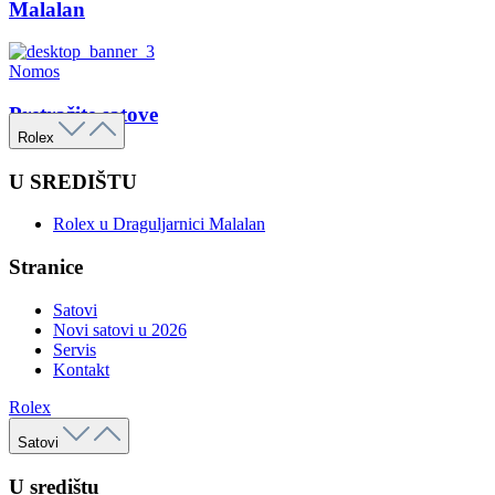
Malalan
Nomos
Pretražite satove
Rolex
U SREDIŠTU
Rolex u Draguljarnici Malalan
Stranice
Satovi
Novi satovi u 2026
Servis
Kontakt
Rolex
Satovi
U središtu