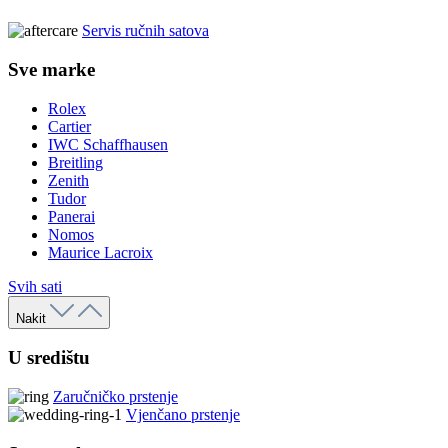
Servis ručnih satova
Sve marke
Rolex
Cartier
IWC Schaffhausen
Breitling
Zenith
Tudor
Panerai
Nomos
Maurice Lacroix
Svih sati
Nakit
U središtu
Zaručničko prstenje
Vjenčano prstenje