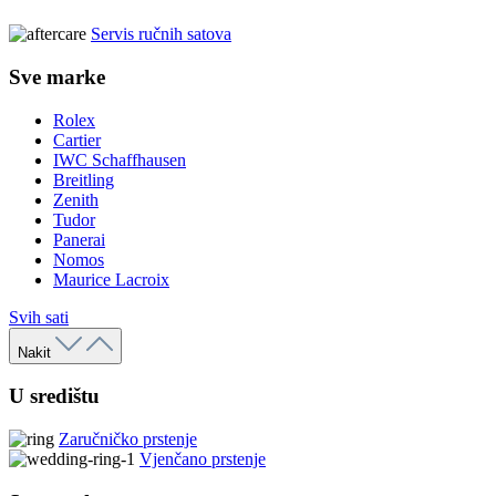
Servis ručnih satova
Sve marke
Rolex
Cartier
IWC Schaffhausen
Breitling
Zenith
Tudor
Panerai
Nomos
Maurice Lacroix
Svih sati
Nakit
U središtu
Zaručničko prstenje
Vjenčano prstenje