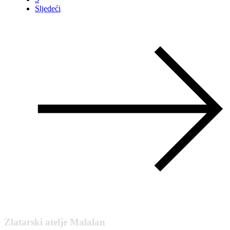
Sljedeći
Zlatarski atelje Malalan