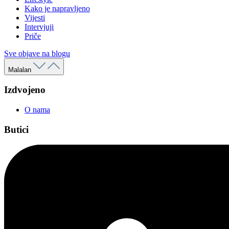
Kako je napravljeno
Vijesti
Intervjuji
Priče
Sve objave na blogu
Malalan
Izdvojeno
O nama
Butici