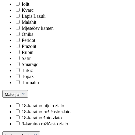
Iolit
Kvarc
Lapis Lazuli
Malahit
Mjesečev kamen
Oniks
Peridot
Prazolit
Rubin
Safir
Smaragd
Tirkiz
Topaz
Turmalin
Materijal
18-karatno bijelo zlato
18-karatno ružičasto zlato
18-karatno žuto zlato
9-karatno ružičasto zlato