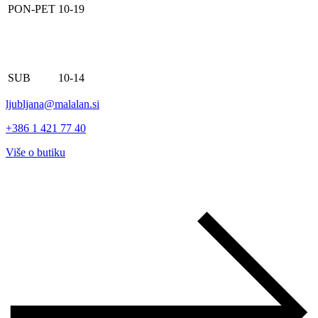
PON-PET
10-19
SUB
10-14
ljubljana@malalan.si
+386 1 421 77 40
Više o butiku