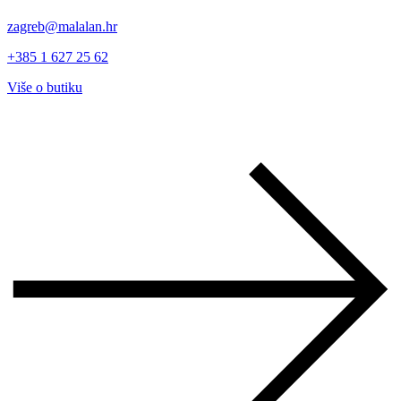
zagreb@malalan.hr
+385 1 627 25 62
Više o butiku