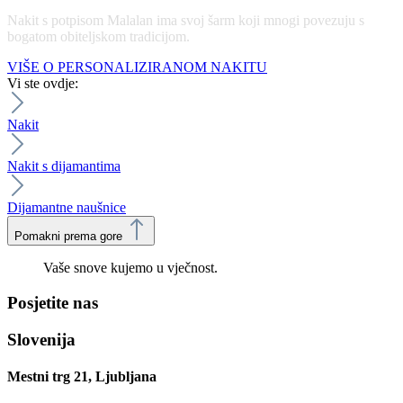
Nakit s potpisom Malalan ima svoj šarm koji mnogi povezuju s
bogatom obiteljskom tradicijom.
VIŠE O PERSONALIZIRANOM NAKITU
Vi ste ovdje:
Nakit
Nakit s dijamantima
Dijamantne naušnice
Pomakni prema gore
Vaše snove kujemo u vječnost.
Posjetite nas
Slovenija
Mestni trg 21, Ljubljana