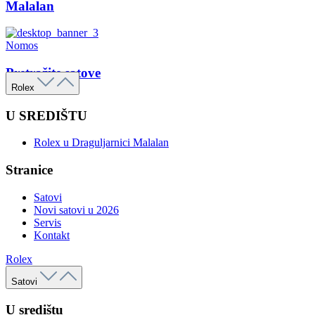
Malalan
Nomos
Pretražite satove
Rolex
U SREDIŠTU
Rolex u Draguljarnici Malalan
Stranice
Satovi
Novi satovi u 2026
Servis
Kontakt
Rolex
Satovi
U središtu