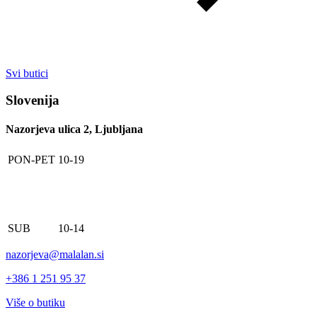
Svi butici
Slovenija
Nazorjeva ulica 2, Ljubljana
PON-PET
10-19
SUB
10-14
nazorjeva@malalan.si
+386 1 251 95 37
Više o butiku