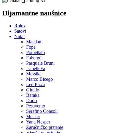
Dijamantne naušnice
Rolex
Satovi
Nakit
Malalan
Fope
Pomellato
Fabergé
Pasquale Bruni
IsabelleFa
Messika
Marco Bicego
Leo Pizzo
Girello
Baraka
Dodo
Pesavento
Serafino Consoli
Meister
Yana Nesper
Zaručničko prstenje
Vjenčano prstenje