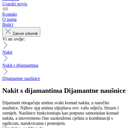
Urarski servis
Kontakt
O nama
Butici
Zatvori izbornik
Vi ste ovdje:
Nakit
Nakit s dijamantima
Dijamantne naušnice
Nakit s dijamantima
Dijamantne naušnice
Dijamanti obogaćuju uistinu svaki komad nakita, a naročito
naušnice. Njihov sjaj uistinu uljepšava sve: vašu odjeću, frizuru i
osmijeh. Naušnice funkcioniraju kao potpuno samostalan komad
nakita, a istovremeno čine zaokruženu cjelinu u kombinaciji s
ogrlicom, narukvicama i prstenjem.