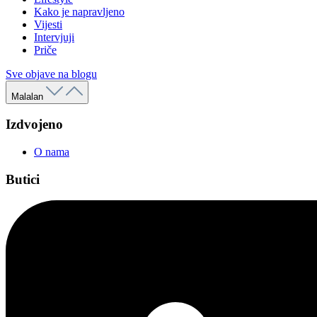
Kako je napravljeno
Vijesti
Intervjuji
Priče
Sve objave na blogu
Malalan
Izdvojeno
O nama
Butici