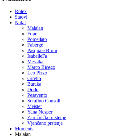
Rolex
Satovi
Nakit
Malalan
Fope
Pomellato
Fabergé
Pasquale Bruni
IsabelleFa
Messika
Marco Bicego
Leo Pizzo
Girello
Baraka
Dodo
Pesavento
Serafino Consoli
Meister
Yana Nesper
Zaručničko prstenje
Vjenčano prstenje
Moments
Malalan