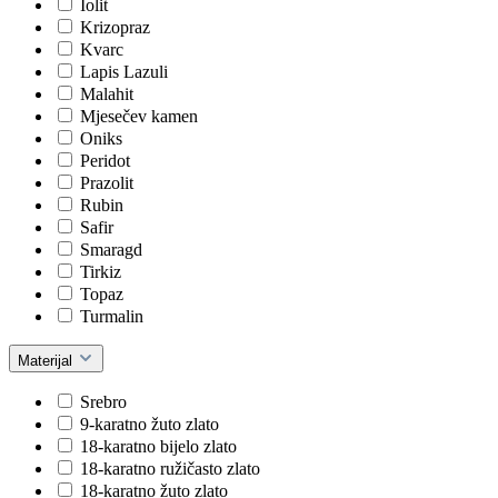
Iolit
Krizopraz
Kvarc
Lapis Lazuli
Malahit
Mjesečev kamen
Oniks
Peridot
Prazolit
Rubin
Safir
Smaragd
Tirkiz
Topaz
Turmalin
Materijal
Srebro
9-karatno žuto zlato
18-karatno bijelo zlato
18-karatno ružičasto zlato
18-karatno žuto zlato