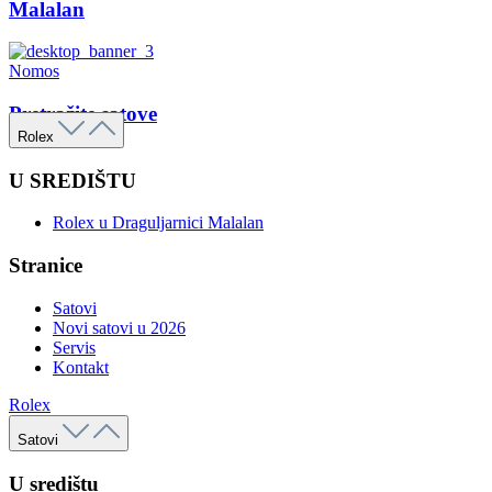
Malalan
Nomos
Pretražite satove
Rolex
U SREDIŠTU
Rolex u Draguljarnici Malalan
Stranice
Satovi
Novi satovi u 2026
Servis
Kontakt
Rolex
Satovi
U središtu