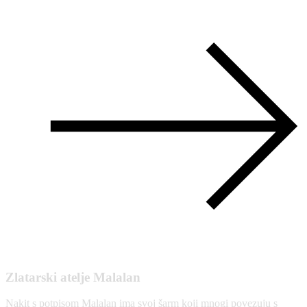
Zlatarski atelje Malalan
Nakit s potpisom Malalan ima svoj šarm koji mnogi povezuju s