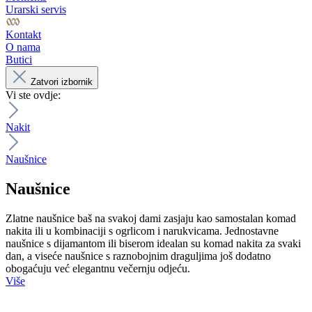
Urarski servis
Kontakt
O nama
Butici
Zatvori izbornik
Vi ste ovdje:
Nakit
Naušnice
Naušnice
Zlatne naušnice baš na svakoj dami zasjaju kao samostalan komad
nakita ili u kombinaciji s ogrlicom i narukvicama. Jednostavne
naušnice s dijamantom ili biserom idealan su komad nakita za svaki
dan, a viseće naušnice s raznobojnim draguljima još dodatno
obogaćuju već elegantnu večernju odjeću.
Više