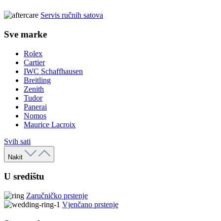
Servis ručnih satova
Sve marke
Rolex
Cartier
IWC Schaffhausen
Breitling
Zenith
Tudor
Panerai
Nomos
Maurice Lacroix
Svih sati
Nakit
U središtu
Zaručničko prstenje
Vjenčano prstenje