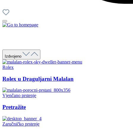
Izdvojeno
Rolex
Rolex u Draguljarni Malalan
Vjenčano prstenje
Pretražite
Zaručničko prstenje