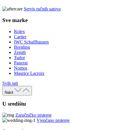
Servis ručnih satova
Sve marke
Rolex
Cartier
IWC Schaffhausen
Breitling
Zenith
Tudor
Panerai
Nomos
Maurice Lacroix
Svih sati
Nakit
U središtu
Zaručničko prstenje
Vjenčano prstenje