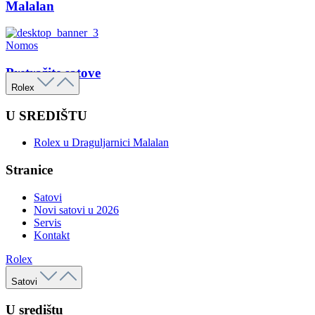
Malalan
Nomos
Pretražite satove
Rolex
U SREDIŠTU
Rolex u Draguljarnici Malalan
Stranice
Satovi
Novi satovi u 2026
Servis
Kontakt
Rolex
Satovi
U središtu