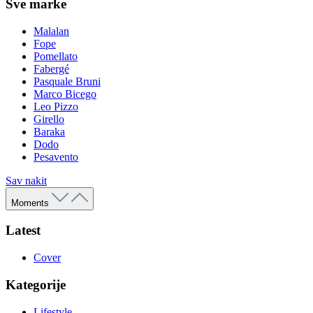
Sve marke
Malalan
Fope
Pomellato
Fabergé
Pasquale Bruni
Marco Bicego
Leo Pizzo
Girello
Baraka
Dodo
Pesavento
Sav nakit
Moments
Latest
Cover
Kategorije
Lifestyle