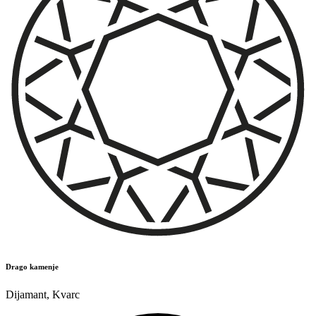
Drago kamenje
Dijamant
,
Kvarc