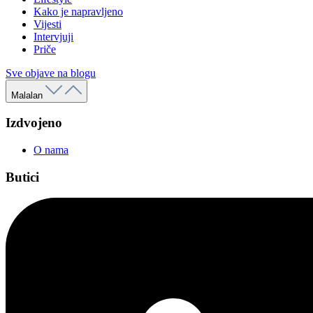
Kako je napravljeno
Vijesti
Intervjuji
Priče
Sve objave na blogu
Malalan
Izdvojeno
O nama
Butici