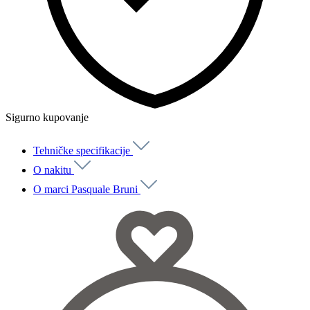
Sigurno kupovanje
Tehničke specifikacije
O nakitu
O marci Pasquale Bruni