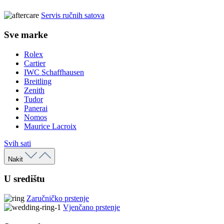
Servis ručnih satova
Sve marke
Rolex
Cartier
IWC Schaffhausen
Breitling
Zenith
Tudor
Panerai
Nomos
Maurice Lacroix
Svih sati
Nakit
U središtu
Zaručničko prstenje
Vjenčano prstenje