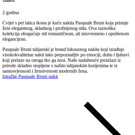
Jamstvo
2 godina
Cvijet s pet latica ikona je kuće nakita Pasquale Bruni koja pristaje
ženi elegantnog, skladnog i profinjenog stila. Ova raznolika
kolekcija obogaćuje stil romantičnom, ali istovremeno i opuštenom
elegancijom.
Pasquale Bruni talijanski je brand luksuznog nakita koji izrađuje
visokokvalitetan nakit lako prepoznatljiv po emociji, duhu i ljubavi
koji prelaze na onoga tko ga nosi. Naše nadahnuće proizlazi iz
prirode skladno stopljene s našim talijanskim korijenima te iz
samosvjesnosti i ženstvenosti modernih žena.
Istražite Pasquale Bruni nakit