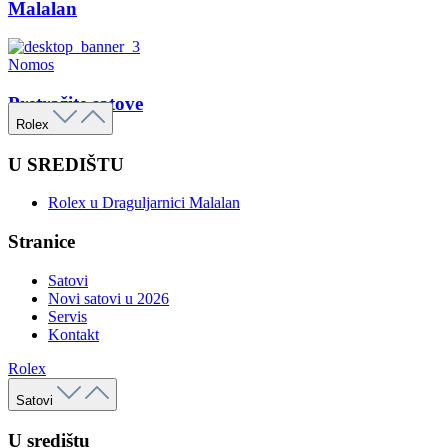
Malalan
Nomos
Pretražite satove
Rolex
U SREDIŠTU
Rolex u Draguljarnici Malalan
Stranice
Satovi
Novi satovi u 2026
Servis
Kontakt
Rolex
Satovi
U središtu