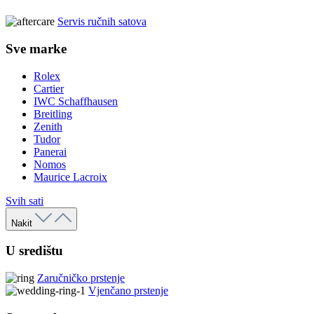
Servis ručnih satova
Sve marke
Rolex
Cartier
IWC Schaffhausen
Breitling
Zenith
Tudor
Panerai
Nomos
Maurice Lacroix
Svih sati
Nakit
U središtu
Zaručničko prstenje
Vjenčano prstenje