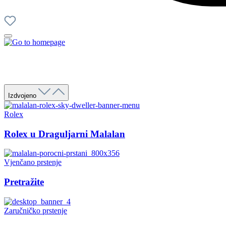
Izdvojeno
Rolex
Rolex u Draguljarni Malalan
Vjenčano prstenje
Pretražite
Zaručničko prstenje