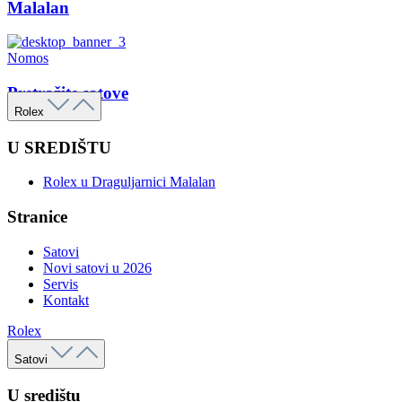
Malalan
Nomos
Pretražite satove
Rolex
U SREDIŠTU
Rolex u Draguljarnici Malalan
Stranice
Satovi
Novi satovi u 2026
Servis
Kontakt
Rolex
Satovi
U središtu