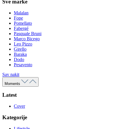
Sve marke
Malalan
Fope
Pomellato
Fabergé
Pasquale Bruni
Marco Bicego
Leo Pizzo
Girello
Baraka
Dodo
Pesavento
Sav nakit
Moments
Latest
Cover
Kategorije
Lifestyle