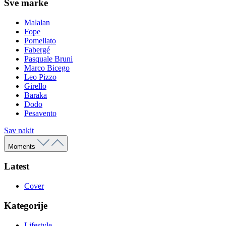
Sve marke
Malalan
Fope
Pomellato
Fabergé
Pasquale Bruni
Marco Bicego
Leo Pizzo
Girello
Baraka
Dodo
Pesavento
Sav nakit
Moments
Latest
Cover
Kategorije
Lifestyle