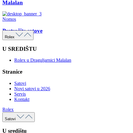
Malalan
Nomos
Pretražite satove
Rolex
U SREDIŠTU
Rolex u Draguljarnici Malalan
Stranice
Satovi
Novi satovi u 2026
Servis
Kontakt
Rolex
Satovi
U središtu