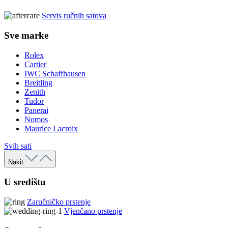
Servis ručnih satova
Sve marke
Rolex
Cartier
IWC Schaffhausen
Breitling
Zenith
Tudor
Panerai
Nomos
Maurice Lacroix
Svih sati
Nakit
U središtu
Zaručničko prstenje
Vjenčano prstenje