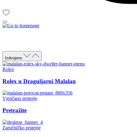
Izdvojeno
Rolex
Rolex u Draguljarni Malalan
Vjenčano prstenje
Pretražite
Zaručničko prstenje