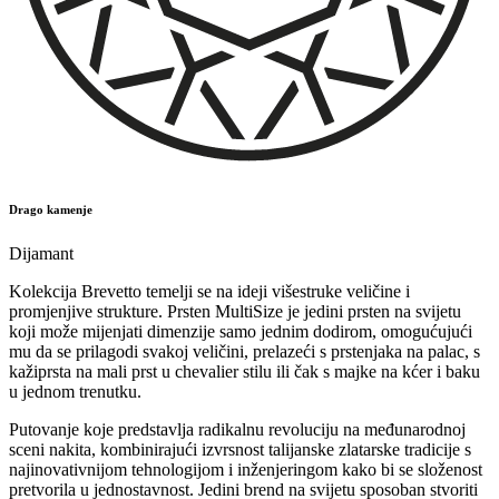
Drago kamenje
Dijamant
Kolekcija Brevetto temelji se na ideji višestruke veličine i
promjenjive strukture. Prsten MultiSize je jedini prsten na svijetu
koji može mijenjati dimenzije samo jednim dodirom, omogućujući
mu da se prilagodi svakoj veličini, prelazeći s prstenjaka na palac, s
kažiprsta na mali prst u chevalier stilu ili čak s majke na kćer i baku
u jednom trenutku.
Putovanje koje predstavlja radikalnu revoluciju na međunarodnoj
sceni nakita, kombinirajući izvrsnost talijanske zlatarske tradicije s
najinovativnijom tehnologijom i inženjeringom kako bi se složenost
pretvorila u jednostavnost. Jedini brend na svijetu sposoban stvoriti