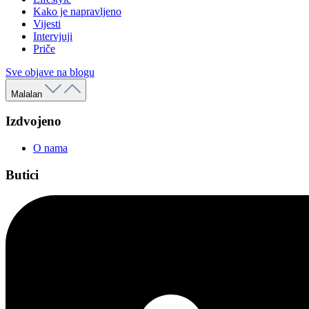
Kako je napravljeno
Vijesti
Intervjuji
Priče
Sve objave na blogu
Malalan
Izdvojeno
O nama
Butici