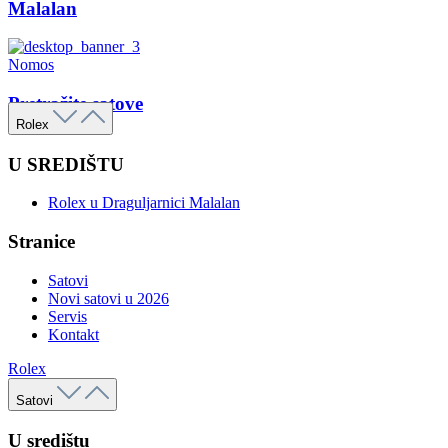
Malalan
Nomos
Pretražite satove
Rolex
U SREDIŠTU
Rolex u Draguljarnici Malalan
Stranice
Satovi
Novi satovi u 2026
Servis
Kontakt
Rolex
Satovi
U središtu