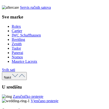
Servis ručnih satova
Sve marke
Rolex
Cartier
IWC Schaffhausen
Breitling
Zenith
Tudor
Panerai
Nomos
Maurice Lacroix
Svih sati
Nakit
U središtu
Zaručničko prstenje
Vjenčano prstenje