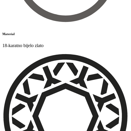
Material
18-karatno bijelo zlato