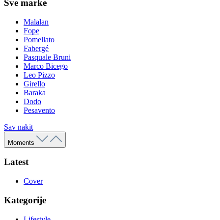
Sve marke
Malalan
Fope
Pomellato
Fabergé
Pasquale Bruni
Marco Bicego
Leo Pizzo
Girello
Baraka
Dodo
Pesavento
Sav nakit
Moments
Latest
Cover
Kategorije
Lifestyle