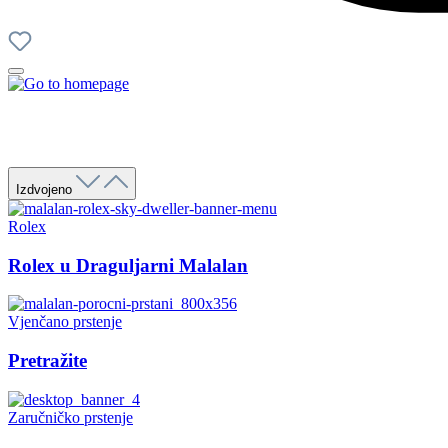
Izdvojeno
Rolex
Rolex u Draguljarni Malalan
Vjenčano prstenje
Pretražite
Zaručničko prstenje