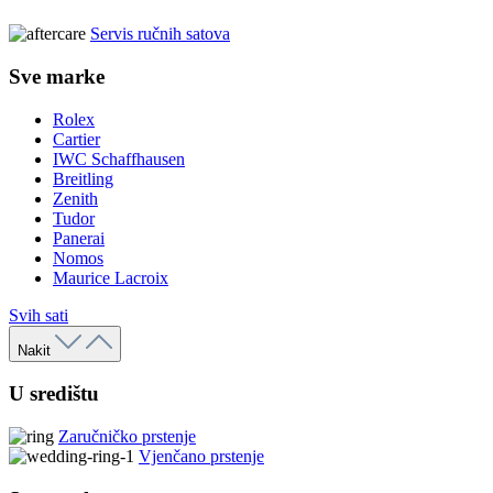
Servis ručnih satova
Sve marke
Rolex
Cartier
IWC Schaffhausen
Breitling
Zenith
Tudor
Panerai
Nomos
Maurice Lacroix
Svih sati
Nakit
U središtu
Zaručničko prstenje
Vjenčano prstenje