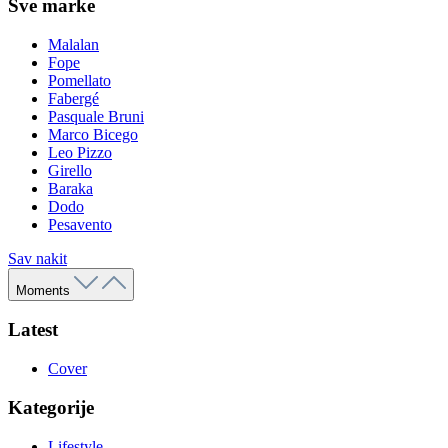
Sve marke
Malalan
Fope
Pomellato
Fabergé
Pasquale Bruni
Marco Bicego
Leo Pizzo
Girello
Baraka
Dodo
Pesavento
Sav nakit
Moments
Latest
Cover
Kategorije
Lifestyle