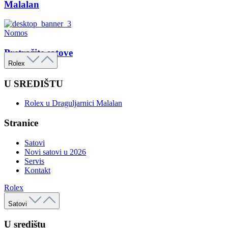
Malalan
Nomos
Pretražite satove
Rolex
U SREDIŠTU
Rolex u Draguljarnici Malalan
Stranice
Satovi
Novi satovi u 2026
Servis
Kontakt
Rolex
Satovi
U središtu