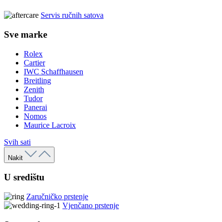
Servis ručnih satova
Sve marke
Rolex
Cartier
IWC Schaffhausen
Breitling
Zenith
Tudor
Panerai
Nomos
Maurice Lacroix
Svih sati
Nakit
U središtu
Zaručničko prstenje
Vjenčano prstenje