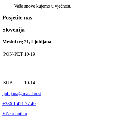
Vaše snove kujemo u vječnost.
Posjetite nas
Slovenija
Mestni trg 21, Ljubljana
PON-PET
10-19
SUB
10-14
ljubljana@malalan.si
+386 1 421 77 40
Više o butiku