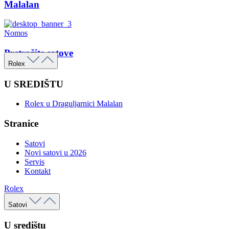
Malalan
Nomos
Pretražite satove
Rolex
U SREDIŠTU
Rolex u Draguljarnici Malalan
Stranice
Satovi
Novi satovi u 2026
Servis
Kontakt
Rolex
Satovi
U središtu