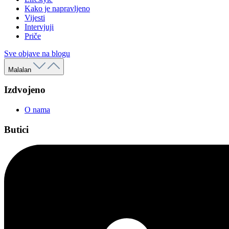
Kako je napravljeno
Vijesti
Intervjuji
Priče
Sve objave na blogu
Malalan
Izdvojeno
O nama
Butici