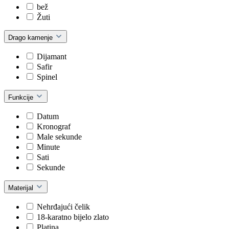
bež
Žuti
Drago kamenje
Dijamant
Safir
Spinel
Funkcije
Datum
Kronograf
Male sekunde
Minute
Sati
Sekunde
Materijal
Nehrđajući čelik
18-karatno bijelo zlato
Platina