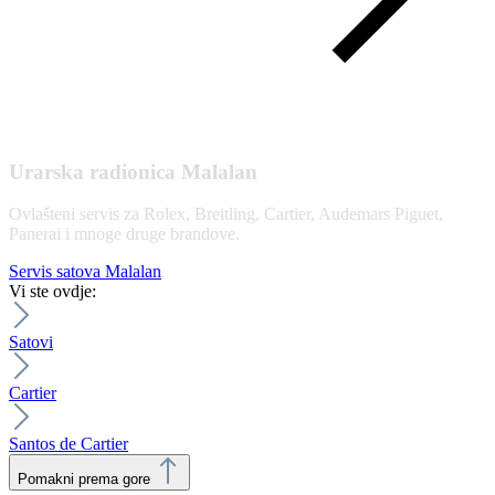
Urarska radionica Malalan
Ovlašteni servis za Rolex, Breitling, Cartier, Audemars Piguet,
Panerai i mnoge druge brandove.
Servis satova Malalan
Vi ste ovdje:
Satovi
Cartier
Santos de Cartier
Pomakni prema gore