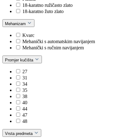
18-karatno ružičasto zlato
18-karatno žuto zlato
Mehanizam
Kvarc
Mehanički s automatskim navijanjem
Mehanički s ručnim navijanjem
Promjer kučišta
27
31
34
35
38
40
44
47
48
Vrsta predmeta