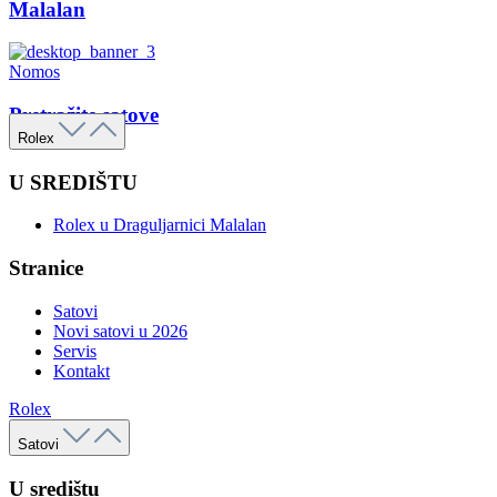
Malalan
Nomos
Pretražite satove
Rolex
U SREDIŠTU
Rolex u Draguljarnici Malalan
Stranice
Satovi
Novi satovi u 2026
Servis
Kontakt
Rolex
Satovi
U središtu