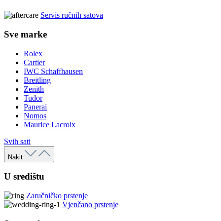
Servis ručnih satova
Sve marke
Rolex
Cartier
IWC Schaffhausen
Breitling
Zenith
Tudor
Panerai
Nomos
Maurice Lacroix
Svih sati
Nakit
U središtu
Zaručničko prstenje
Vjenčano prstenje