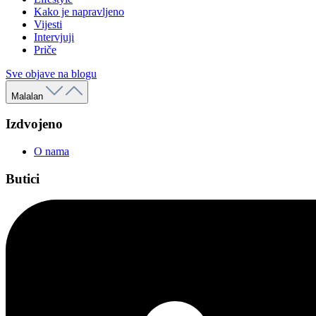
Kako je napravljeno
Vijesti
Intervjuji
Priče
Sve objave na blogu
Malalan
Izdvojeno
O nama
Butici