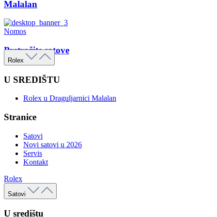
Malalan
Nomos
Pretražite satove
Rolex
U SREDIŠTU
Rolex u Draguljarnici Malalan
Stranice
Satovi
Novi satovi u 2026
Servis
Kontakt
Rolex
Satovi
U središtu