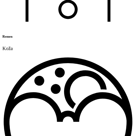
Remen
Koža