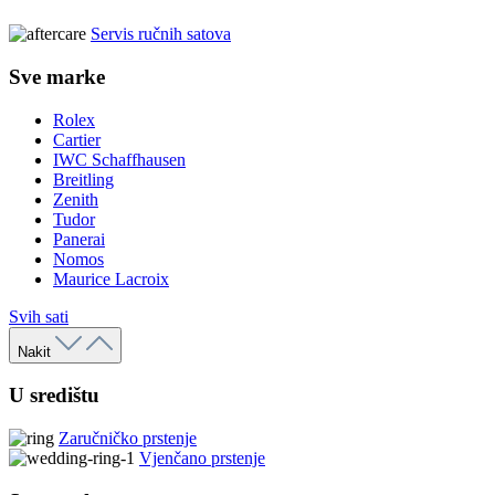
Servis ručnih satova
Sve marke
Rolex
Cartier
IWC Schaffhausen
Breitling
Zenith
Tudor
Panerai
Nomos
Maurice Lacroix
Svih sati
Nakit
U središtu
Zaručničko prstenje
Vjenčano prstenje