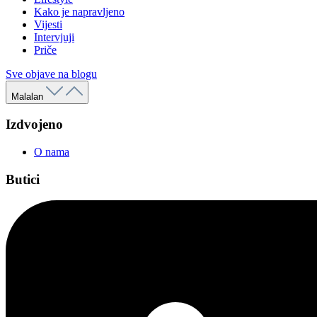
Kako je napravljeno
Vijesti
Intervjuji
Priče
Sve objave na blogu
Malalan
Izdvojeno
O nama
Butici