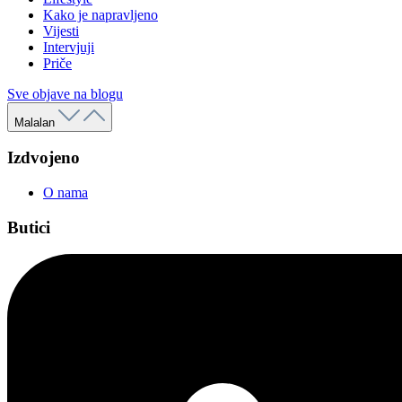
Kako je napravljeno
Vijesti
Intervjuji
Priče
Sve objave na blogu
Malalan
Izdvojeno
O nama
Butici