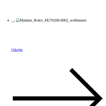
Rolex
Oyster Perpetual
Otkrijte