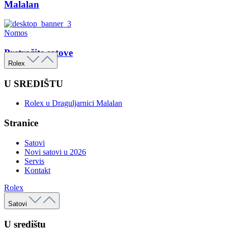
Malalan
Nomos
Pretražite satove
Rolex
U SREDIŠTU
Rolex u Draguljarnici Malalan
Stranice
Satovi
Novi satovi u 2026
Servis
Kontakt
Rolex
Satovi
U središtu