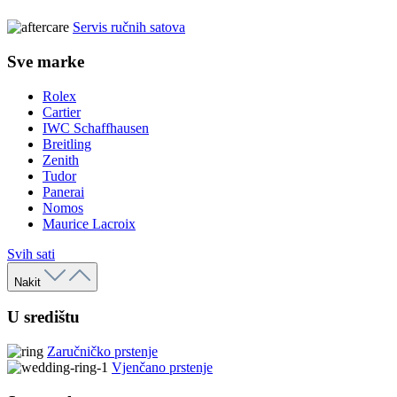
Servis ručnih satova
Sve marke
Rolex
Cartier
IWC Schaffhausen
Breitling
Zenith
Tudor
Panerai
Nomos
Maurice Lacroix
Svih sati
Nakit
U središtu
Zaručničko prstenje
Vjenčano prstenje