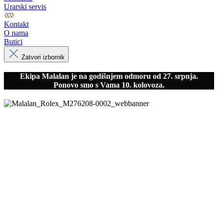
Urarski servis
Kontakt
O nama
Butici
Zatvori izbornik
Ekipa Malalan je na godišnjem odmoru od 27. srpnja.
Ponovo smo s Vama 10. kolovoza.