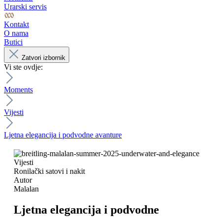
Urarski servis
Kontakt
O nama
Butici
Zatvori izbornik
Vi ste ovdje:
Moments
Vijesti
Ljetna elegancija i podvodne avanture
Vijesti
Ronilački satovi i nakit
Autor
Malalan
Ljetna elegancija i podvodne