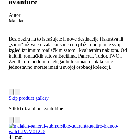
avanture
Autor
Malalan
Bez obzira na to istražujete li nove destinacije i iskustva ili
„samo“ uživate u zalasku sunca na plaži, upotpunite svoj
izgled iznimnim ronilačkim satom i kvalitetnim nakitom. Od
kultnih ronilačkih satova Breitling, Panerai, Tudor, IWC i
Zenith, do modernih i elegantnih komada nakita koje
jednostavno morate imati u svojoj osobnoj kolekciji.
Skip product gallery
Stilski dizajnirani za dubine
44 mm