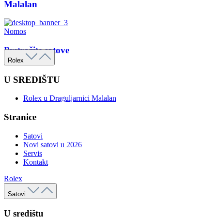
Malalan
Nomos
Pretražite satove
Rolex
U SREDIŠTU
Rolex u Draguljarnici Malalan
Stranice
Satovi
Novi satovi u 2026
Servis
Kontakt
Rolex
Satovi
U središtu