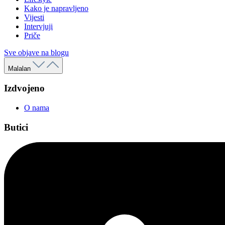
Kako je napravljeno
Vijesti
Intervjuji
Priče
Sve objave na blogu
Malalan
Izdvojeno
O nama
Butici