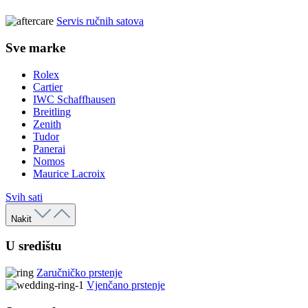
Servis ručnih satova
Sve marke
Rolex
Cartier
IWC Schaffhausen
Breitling
Zenith
Tudor
Panerai
Nomos
Maurice Lacroix
Svih sati
Nakit
U središtu
Zaručničko prstenje
Vjenčano prstenje