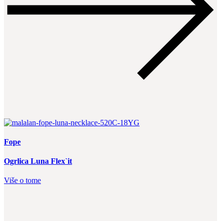
Fope
Ogrlica Luna Flex`it
Više o tome