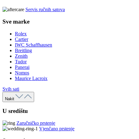
Servis ručnih satova
Sve marke
Rolex
Cartier
IWC Schaffhausen
Breitling
Zenith
Tudor
Panerai
Nomos
Maurice Lacroix
Svih sati
Nakit
U središtu
Zaručničko prstenje
Vjenčano prstenje