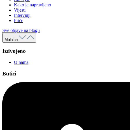
Kako je napravljeno
Vijesti
Intervjuji
Priče
Sve objave na blogu
Malalan
Izdvojeno
O nama
Butici