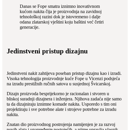
Danas se Fope smatra iznimno inovativnom
kućom nakita čija je proizvodnja na zavidnoj
tehnološkoj razini dok je istovremeno i dalje
odana zlatarskoj vještini koju baštini već četiri
generacije.
Jedinstveni pristup dizajnu
Jedinstveni nakit zahtijeva poseban pristup dizajnu kao i izradi.
Visoka tehnologija proizvodnje kuće Fope u Vicenzi podsjeća
na izradu prestižnih ručnih satova u susjednoj Švicarskoj.
Dizajn proizvoda besprijekorno je racionalan i stvoren u
bliskoj suradnji dizajnera i inženjera. Njihova zadaća nije samo
ta da dizajniraju iznimne komade nakita. Usporedo s tim oni
projektiraju i sve potrebne alate i strojeve potrebne za izradu
nakita.
Znatan dio proizvodnog postrojenja namijenjen je za razvoj
novih alata i unapređenje postojećih, a njime upravlja vlasnik