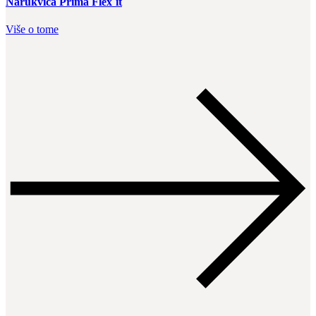
Narukvica Prima Flex`it
Više o tome