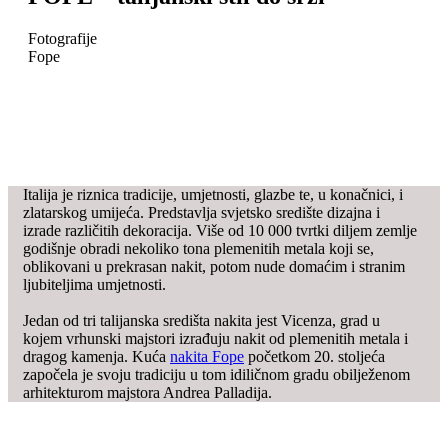
Fotografije
Fope
Italija je riznica tradicije, umjetnosti, glazbe te, u konačnici, i
zlatarskog umijeća. Predstavlja svjetsko središte dizajna i
izrade različitih dekoracija. Više od 10 000 tvrtki diljem zemlje
godišnje obradi nekoliko tona plemenitih metala koji se,
oblikovani u prekrasan nakit, potom nude domaćim i stranim
ljubiteljima umjetnosti.
Jedan od tri talijanska središta nakita jest Vicenza, grad u
kojem vrhunski majstori izrađuju nakit od plemenitih metala i
dragog kamenja. Kuća
nakita Fope
početkom 20. stoljeća
započela je svoju tradiciju u tom idiličnom gradu obilježenom
arhitekturom majstora Andrea Palladija.