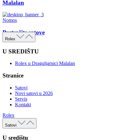
Malalan
Nomos
Pretražite satove
Rolex
U SREDIŠTU
Rolex u Draguljarnici Malalan
Stranice
Satovi
Novi satovi u 2026
Servis
Kontakt
Rolex
Satovi
U središtu