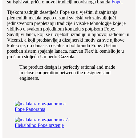
su ispisivati priču o novoj tradiciji neovisnoga branda
Fope.
Tijekom zadnjih desetljeća Fope se u vještini dizajniranja
plemenitih metala uspeo u sami svjetski vrh zahvaljujući
jedinstvenom prepletanju tradicije i visoke tehnologije koje je
vidljivo u svakom pojedinom komadu s potpisom Fope.
Savitljivi lanci, koji se u cijelosti izrađuju u njihovoj radionici u
Vicenzi, a koji predstavljaju dizajnerski motiv za sve njihove
kolekcije, do danas su ostali simbol branda Fope. Uistinu
poseban sistem spajanja lanaca, nazvan Flex’it, osmislio je u
prošlom stoljeću Umberto Cazzola.
The product design is perfectly rational and made
in close cooperation between the designers and
engineers.
Fope Panorama
Fleksibilno Fope prstenje