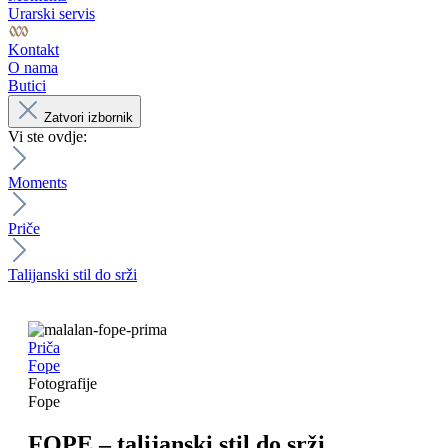
Urarski servis
Kontakt
O nama
Butici
Zatvori izbornik
Vi ste ovdje:
Moments
Priče
Talijanski stil do srži
Priča
Fope
Fotografije
Fope
FOPE – talijanski stil do srži