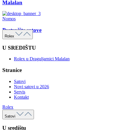
Malalan
Nomos
Pretražite satove
Rolex
U SREDIŠTU
Rolex u Draguljarnici Malalan
Stranice
Satovi
Novi satovi u 2026
Servis
Kontakt
Rolex
Satovi
U središtu