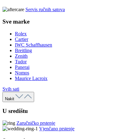
Servis ručnih satova
Sve marke
Rolex
Cartier
IWC Schaffhausen
Breitling
Zenith
Tudor
Panerai
Nomos
Maurice Lacroix
Svih sati
Nakit
U središtu
Zaručničko prstenje
Vjenčano prstenje