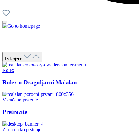
Izdvojeno
Rolex
Rolex u Draguljarni Malalan
Vjenčano prstenje
Pretražite
Zaručničko prstenje