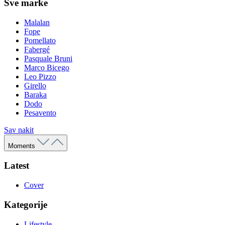
Sve marke
Malalan
Fope
Pomellato
Fabergé
Pasquale Bruni
Marco Bicego
Leo Pizzo
Girello
Baraka
Dodo
Pesavento
Sav nakit
Moments
Latest
Cover
Kategorije
Lifestyle