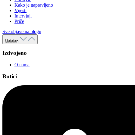
Kako je napravljeno
Vijesti
Intervjuji
Priče
Sve objave na blogu
Malalan
Izdvojeno
O nama
Butici