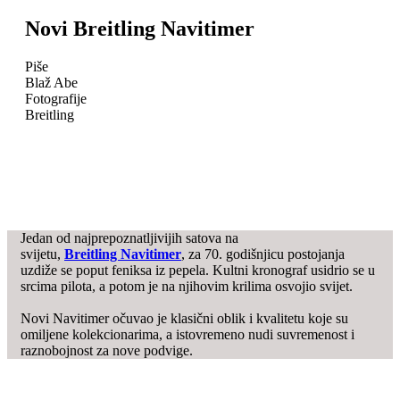
Novi Breitling Navitimer
Piše
Blaž Abe
Fotografije
Breitling
Jedan od najprepoznatljivijih satova na
svijetu,
Breitling Navitimer
, za 70. godišnjicu postojanja
uzdiže se poput feniksa iz pepela. Kultni kronograf usidrio se u
srcima pilota, a potom je na njihovim krilima osvojio svijet.
Novi Navitimer očuvao je klasični oblik i kvalitetu koje su
omiljene kolekcionarima, a istovremeno nudi suvremenost i
raznobojnost za nove podvige.