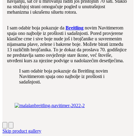
navijanju, sat će u mirovanju raditi još pristojnih 70 sati. Staklo
na stražnjoj strani omogućuje pogled u unutrašnjost
mehanizma i ukrašenu siluetu rotora.
I sam odabir boja pokazuje da
Breitling
novim Navitimerom
spaja ono najbolje iz prošlosti i sadašnjosti. Pored provjerene
klasične crne i sive boje nude još i brojčanike u suvremenim
nijansama plave, zelene i bakrene boje. Možete birati između
13 različitih brojčanika. To je dokaz da proslava 70. godišnjice
ne predstavlja samo osvježenje stare ikone, već štoviše,
utvrđeni kurs za njezine podvige u nadolazećim desetljećima.
I sam odabir boja pokazuje da Breitling novim
Navitimerom spaja ono najbolje iz prošlosti i
sadašnjosti.
Skip product gallery