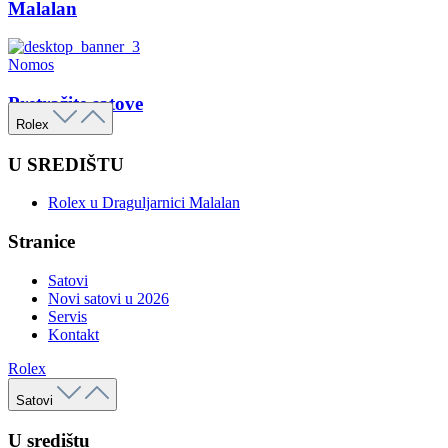
Malalan
Nomos
Pretražite satove
Rolex
U SREDIŠTU
Rolex u Draguljarnici Malalan
Stranice
Satovi
Novi satovi u 2026
Servis
Kontakt
Rolex
Satovi
U središtu