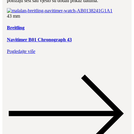
položaju šest sati vješto su dodali prikaz datuma.
43 mm
Breitling
Navitimer B01 Chronograph 43
Pogledajte više