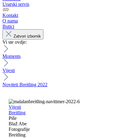
Urarski servis
Kontakt
O nama
Butici
Zatvori izbornik
Vi ste ovdje:
Moments
Vijesti
Noviteti Breitling 2022
Vijesti
Breitling
Piše
Blaž Abe
Fotografije
Breitling