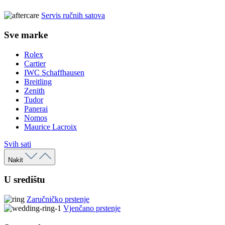
Servis ručnih satova
Sve marke
Rolex
Cartier
IWC Schaffhausen
Breitling
Zenith
Tudor
Panerai
Nomos
Maurice Lacroix
Svih sati
Nakit
U središtu
Zaručničko prstenje
Vjenčano prstenje