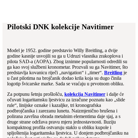
Pilotski DNK kolekcije Navitimer
Model je 1952. godine predstavio Willy Breitling, a dvije
godine kasnije usvojili su ga u Udruzi vlasnika zrakoplova i
pilota SAD-a (AOPA). Zbog iznimne popularnosti odredili su
ga kao svoj službeni kronometar. Prozvali su ga Navitimer, što
predstavlja kovanicu riječi „navigation“ i „timer“.
Breitling
je
u čast pilotima na brojčanik dodao krila koja su dugo činila
logotip švicarske marke. Sada se vraćaju u prvotnom obliku.
Za potpunu šetnju prošlošću,
kolekcija Navitimer
i dalje će
očuvati logaritamsku ljestvicu za izračune poznatu kao „slide
rule“, linijske oznake i kazaljke, tri kronografska
podbrojčanika i zarezanu lunetu. Naizmjenično brušena i
polirana završna obrada metalnim elementima daje sjaj, a s
druge strane održava pravu mjeru jednostavnosti. Iluziju
kompaktnog profila ostvaruju staklo u obliku kupole i
spljoštenija logaritamska ljestvica. U donjem podbrojčaniku na