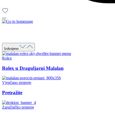
Izdvojeno
Rolex
Rolex u Draguljarni Malalan
Vjenčano prstenje
Pretražite
Zaručničko prstenje