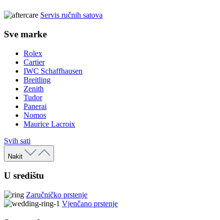
Servis ručnih satova
Sve marke
Rolex
Cartier
IWC Schaffhausen
Breitling
Zenith
Tudor
Panerai
Nomos
Maurice Lacroix
Svih sati
Nakit
U središtu
Zaručničko prstenje
Vjenčano prstenje