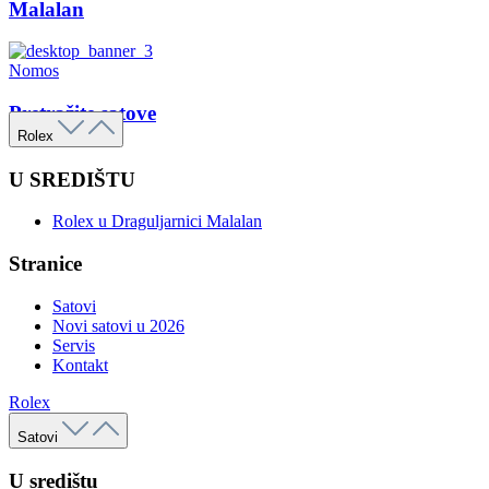
Malalan
Nomos
Pretražite satove
Rolex
U SREDIŠTU
Rolex u Draguljarnici Malalan
Stranice
Satovi
Novi satovi u 2026
Servis
Kontakt
Rolex
Satovi
U središtu