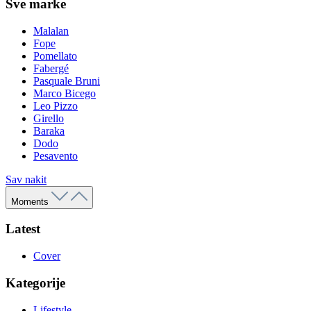
Sve marke
Malalan
Fope
Pomellato
Fabergé
Pasquale Bruni
Marco Bicego
Leo Pizzo
Girello
Baraka
Dodo
Pesavento
Sav nakit
Moments
Latest
Cover
Kategorije
Lifestyle