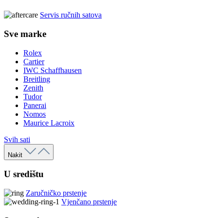
Servis ručnih satova
Sve marke
Rolex
Cartier
IWC Schaffhausen
Breitling
Zenith
Tudor
Panerai
Nomos
Maurice Lacroix
Svih sati
Nakit
U središtu
Zaručničko prstenje
Vjenčano prstenje