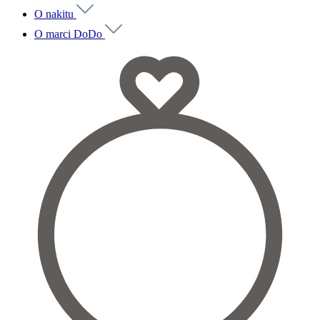
O nakitu
O marci DoDo