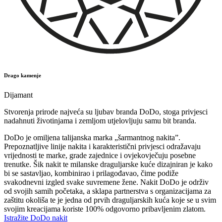
Drago kamenje
Dijamant
Stvorenja prirode najveća su ljubav branda DoDo, stoga privjesci
nadahnuti životinjama i zemljom utjelovljuju samu bit branda.
DoDo je omiljena talijanska marka „šarmantnog nakita”.
Prepoznatljive linije nakita i karakteristični privjesci odražavaju
vrijednosti te marke, grade zajednice i ovjekovječuju posebne
trenutke. Šik nakit te milanske draguljarske kuće dizajniran je kako
bi se sastavljao, kombinirao i prilagođavao, čime podiže
svakodnevni izgled svake suvremene žene. Nakit DoDo je održiv
od svojih samih početaka, a sklapa partnerstva s organizacijama za
zaštitu okoliša te je jedna od prvih draguljarskih kuća koje se u svim
svojim kreacijama koriste 100% odgovorno pribavljenim zlatom.
Istražite DoDo nakit