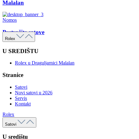
Malalan
Nomos
Pretražite satove
Rolex
U SREDIŠTU
Rolex u Draguljarnici Malalan
Stranice
Satovi
Novi satovi u 2026
Servis
Kontakt
Rolex
Satovi
U središtu