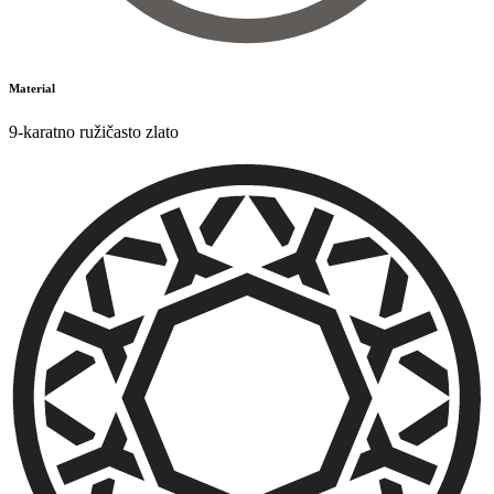
Material
9-karatno ružičasto zlato