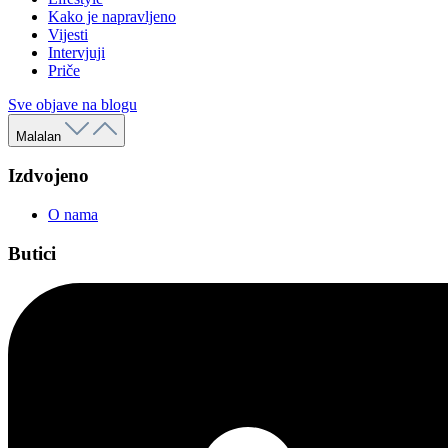
Kako je napravljeno
Vijesti
Intervjuji
Priče
Sve objave na blogu
Malalan
Izdvojeno
O nama
Butici