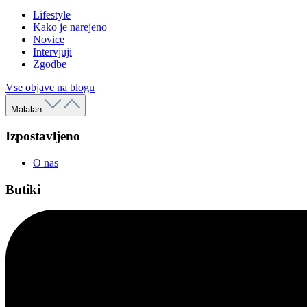
Lifestyle
Kako je narejeno
Novice
Intervjuji
Zgodbe
Vse objave na blogu
Malalan
Izpostavljeno
O nas
Butiki