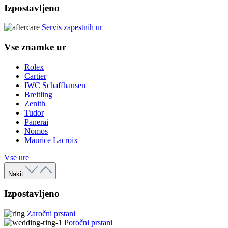
Izpostavljeno
Servis zapestnih ur
Vse znamke ur
Rolex
Cartier
IWC Schaffhausen
Breitling
Zenith
Tudor
Panerai
Nomos
Maurice Lacroix
Vse ure
Nakit
Izpostavljeno
Zaročni prstani
Poročni prstani