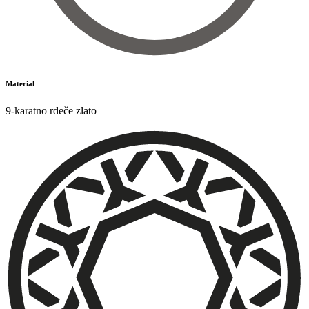
Material
9-karatno rdeče zlato