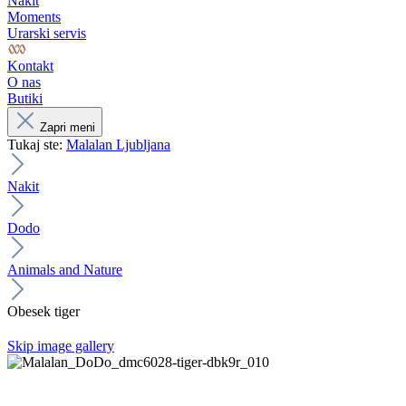
Nakit
Moments
Urarski servis
Kontakt
O nas
Butiki
Zapri meni
Tukaj ste:
Malalan Ljubljana
Nakit
Dodo
Animals and Nature
Obesek tiger
Skip image gallery