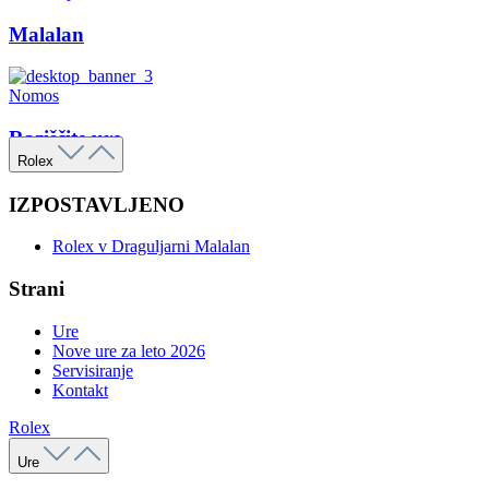
Malalan
Nomos
Raziščite ure
Rolex
IZPOSTAVLJENO
Rolex v Draguljarni Malalan
Strani
Ure
Nove ure za leto 2026
Servisiranje
Kontakt
Rolex
Ure