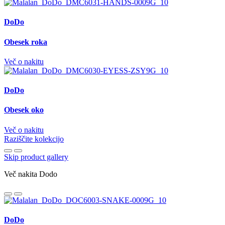
DoDo
Obesek roka
Več o nakitu
DoDo
Obesek oko
Več o nakitu
Raziščite kolekcijo
Skip product gallery
Več nakita Dodo
DoDo