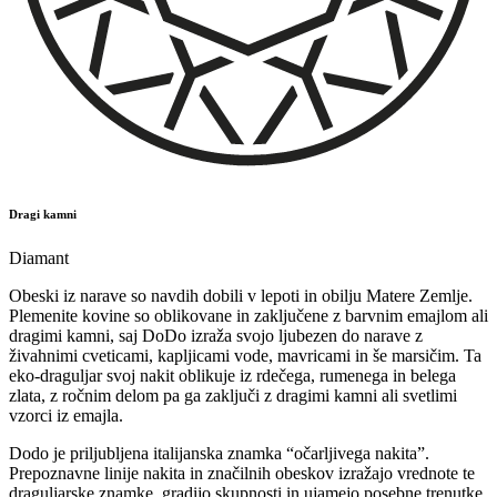
Dragi kamni
Diamant
Obeski iz narave so navdih dobili v lepoti in obilju Matere Zemlje.
Plemenite kovine so oblikovane in zaključene z barvnim emajlom ali
dragimi kamni, saj DoDo izraža svojo ljubezen do narave z
živahnimi cveticami, kapljicami vode, mavricami in še marsičim. Ta
eko-draguljar svoj nakit oblikuje iz rdečega, rumenega in belega
zlata, z ročnim delom pa ga zaključi z dragimi kamni ali svetlimi
vzorci iz emajla.
Dodo je priljubljena italijanska znamka “očarljivega nakita”.
Prepoznavne linije nakita in značilnih obeskov izražajo vrednote te
draguljarske znamke, gradijo skupnosti in ujamejo posebne trenutke.