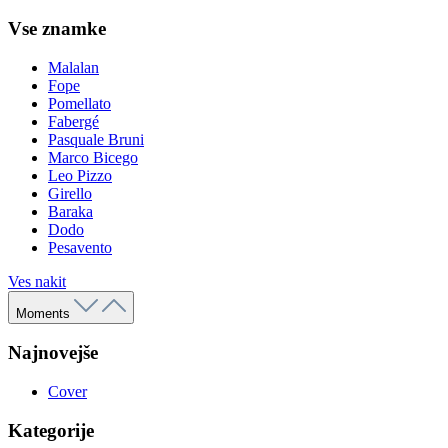
Vse znamke
Malalan
Fope
Pomellato
Fabergé
Pasquale Bruni
Marco Bicego
Leo Pizzo
Girello
Baraka
Dodo
Pesavento
Ves nakit
Moments
Najnovejše
Cover
Kategorije