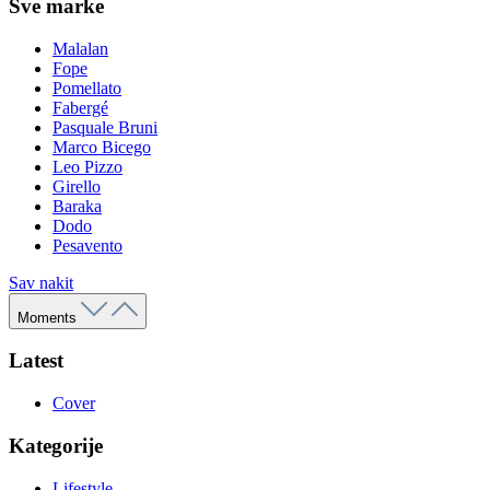
Sve marke
Malalan
Fope
Pomellato
Fabergé
Pasquale Bruni
Marco Bicego
Leo Pizzo
Girello
Baraka
Dodo
Pesavento
Sav nakit
Moments
Latest
Cover
Kategorije
Lifestyle