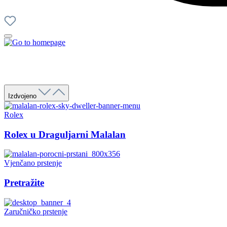
Izdvojeno
Rolex
Rolex u Draguljarni Malalan
Vjenčano prstenje
Pretražite
Zaručničko prstenje