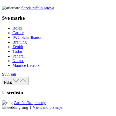
Servis ručnih satova
Sve marke
Rolex
Cartier
IWC Schaffhausen
Breitling
Zenith
Tudor
Panerai
Nomos
Maurice Lacroix
Svih sati
Nakit
U središtu
Zaručničko prstenje
Vjenčano prstenje