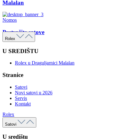
Malalan
Nomos
Pretražite satove
Rolex
U SREDIŠTU
Rolex u Draguljarnici Malalan
Stranice
Satovi
Novi satovi u 2026
Servis
Kontakt
Rolex
Satovi
U središtu