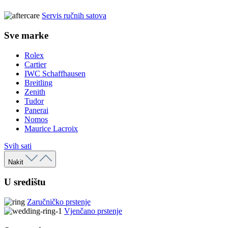
Servis ručnih satova
Sve marke
Rolex
Cartier
IWC Schaffhausen
Breitling
Zenith
Tudor
Panerai
Nomos
Maurice Lacroix
Svih sati
Nakit
U središtu
Zaručničko prstenje
Vjenčano prstenje