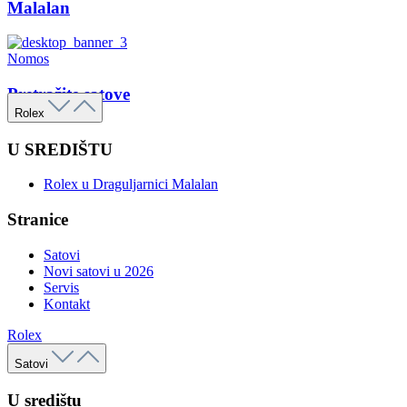
Malalan
Nomos
Pretražite satove
Rolex
U SREDIŠTU
Rolex u Draguljarnici Malalan
Stranice
Satovi
Novi satovi u 2026
Servis
Kontakt
Rolex
Satovi
U središtu