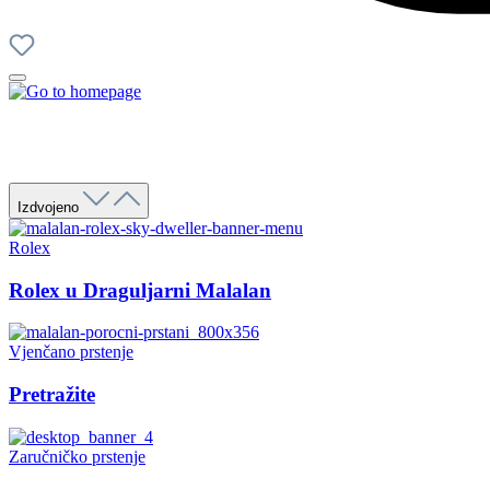
Izdvojeno
Rolex
Rolex u Draguljarni Malalan
Vjenčano prstenje
Pretražite
Zaručničko prstenje