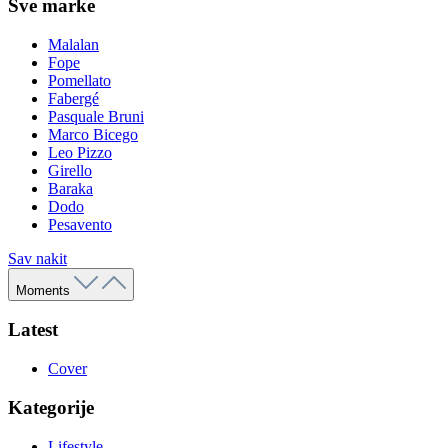
Sve marke
Malalan
Fope
Pomellato
Fabergé
Pasquale Bruni
Marco Bicego
Leo Pizzo
Girello
Baraka
Dodo
Pesavento
Sav nakit
Moments
Latest
Cover
Kategorije
Lifestyle