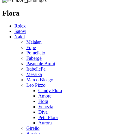
Flora
Rolex
Satovi
Nakit
Malalan
Fope
Pomellato
Fabergé
Pasquale Bruni
IsabelleFa
Messika
Marco Bicego
Leo Pizzo
Candy Flora
Amore
Flora
Venezia
Diva
Petit Flora
Aurora
Girello
Baraka