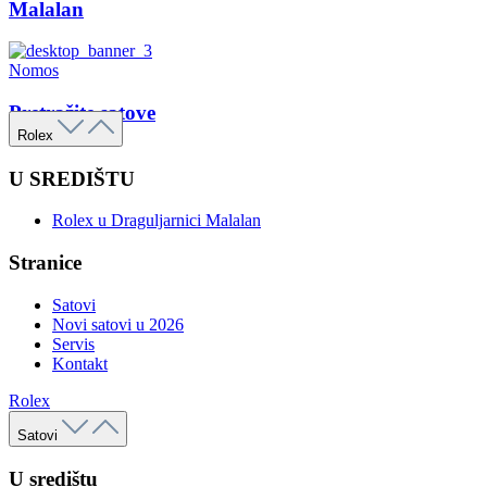
Malalan
Nomos
Pretražite satove
Rolex
U SREDIŠTU
Rolex u Draguljarnici Malalan
Stranice
Satovi
Novi satovi u 2026
Servis
Kontakt
Rolex
Satovi
U središtu