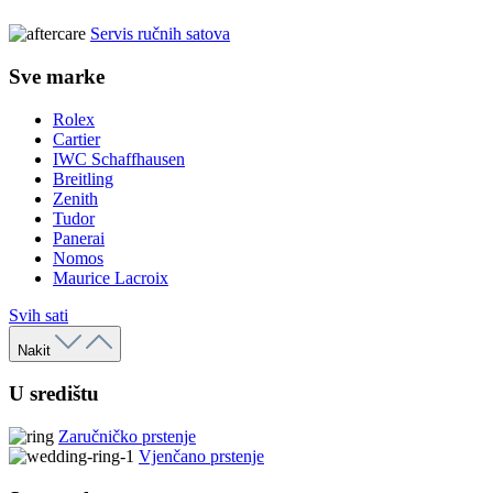
Servis ručnih satova
Sve marke
Rolex
Cartier
IWC Schaffhausen
Breitling
Zenith
Tudor
Panerai
Nomos
Maurice Lacroix
Svih sati
Nakit
U središtu
Zaručničko prstenje
Vjenčano prstenje