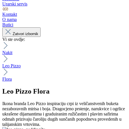
Urarski servis
Kontakt
O nama
Butici
Zatvori izbornik
Vi ste ovdje:
Nakit
Leo Pizzo
Flora
Leo Pizzo
Flora
Ikona branda Leo Pizzo inspiraciju crpi iz veličanstvenih buketa
nezaboravnih mirisa i boja. Dragocjeno prstenje, narukvice i ogrlice
ukrašene dijamantima i graduiranim ružičastim i plavim safirima
odmah prizivaju čaroliju dugih sunčanih popodneva provedenih u
talijanskim vrtovima.