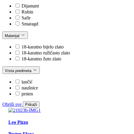
Dijamant
Rubin
Safir
Smaragd
Materijal
18-karatno bijelo zlato
18-karatno ružičasto zlato
18-karatno žuto zlato
Vrsta predmeta
lančić
naušnice
prsten
Obriši sve
Prikaži
Leo Pizzo
Prsten Flora