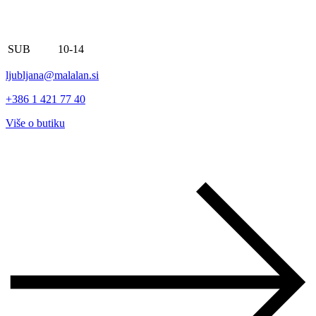
SUB
10-14
ljubljana@malalan.si
+386 1 421 77 40
Više o butiku