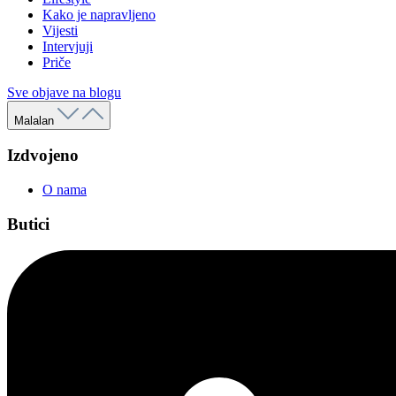
Kako je napravljeno
Vijesti
Intervjuji
Priče
Sve objave na blogu
Malalan
Izdvojeno
O nama
Butici