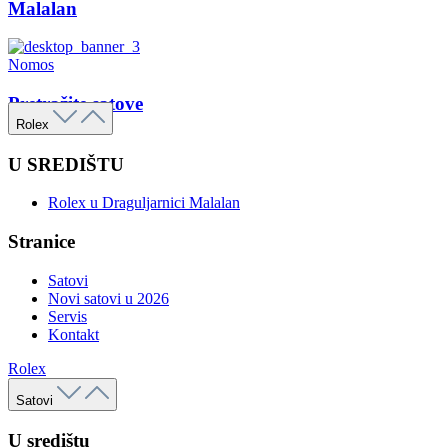
Malalan
Nomos
Pretražite satove
Rolex
U SREDIŠTU
Rolex u Draguljarnici Malalan
Stranice
Satovi
Novi satovi u 2026
Servis
Kontakt
Rolex
Satovi
U središtu