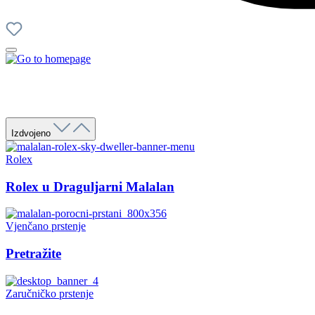
Izdvojeno
Rolex
Rolex u Draguljarni Malalan
Vjenčano prstenje
Pretražite
Zaručničko prstenje