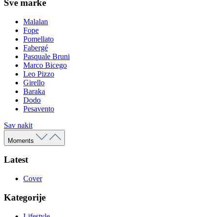
Sve marke
Malalan
Fope
Pomellato
Fabergé
Pasquale Bruni
Marco Bicego
Leo Pizzo
Girello
Baraka
Dodo
Pesavento
Sav nakit
Moments
Latest
Cover
Kategorije
Lifestyle