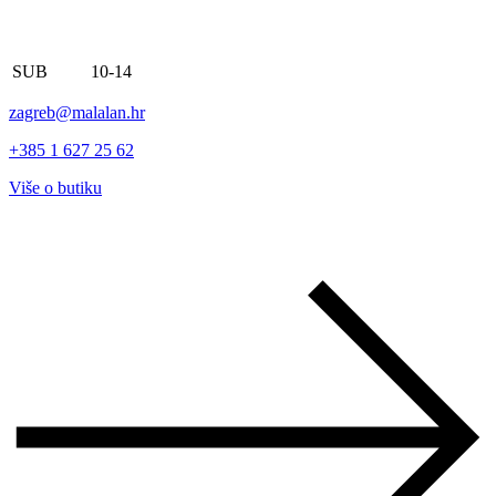
SUB
10-14
zagreb@malalan.hr
+385 1 627 25 62
Više o butiku