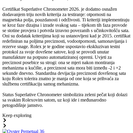
Certifikat Superlative Chronometer 2026. je dodatno osnažen
dodavanjem triju novih kriterija za testiranje: otpornosti na
magnetska polja, pouzdanosti i održivosti. Ti kriteriji implementiraju
se kroz faze dizajna i izrade svakog sata – tijekom tih faza provode
se stotine provjera i potvrda izravno povezanih s učinkovitošću sata.
Oni su dodatak kriterijima koji su ustanovljeni kad je 2015. certifikat
redefiniran na poljima preciznosti, vodootpornosti, samonavijanja i
rezerve snage. Rolex je te godine uspostavio ekskluzivan testni
protokol za svoje dovršene satove, koji se provodi unutar
manufakture na potpuno automatiziranoj opremi. Uvjeti za
preciznost posebice su strogi: ona se mjeri nakon montiranja
mehanizma u kućište, a preciznost sata mora biti između -2 i +2
sekunde dnevno. Standardna devijacija preciznosti dovršenog sata
koju Rolex tolerira znatno je manja od one koja se prihvaća za
službenu certifikaciju samog mehanizma.
Status Superlative Chronometer simbolizira zeleni pečat koji dolazi
sa svakim Rolexovim satom, uz koji ide i međunarodno
petogodišnje jamstvo.
Keep exploring