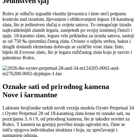
Jedinstven sjaj
Rolex je odlučio izgraditi vlastitu ljevaonicu i time steći potpunu
kontrolu nad izradom, lijevanjem i oblikovanjem legura 18-karatnog
zlata, što je jedinstven slučaj u svijetu satova. To omogućuje izradu
najkvalitetnijih zlatnih legura, zamjetnih po svojoj iznimnoj čistoći i
sjaju. 18-karatno zlato, legura vrlo prikladna za izradu satova, sastoji
se od 750 ‰ (promila) čistog zlata. Ovisno o udjelu srebra, bakra i
drugih dodanih elemenata dobivaju se različite vrste zlata: žuto,
bijelo ili Everose zlato, što je legura ružičastog zlata koju je razvio i
patentirao Rolex.
Oznake sati od prirodnog kamena
Nove i šarmantne
Lakirane brojčanike nekih novih verzija modela Oyster Perpetual 34
i Oyster Perpetual 28 od 18-karatnog zlata krase tri oznake sati, na
pozicijama 3, 6 i 9, od prirodnog kamena, što je također novitet za
Rolex. T kameni na gornjoj površini imaju ogivalni rez, čime se
ističu njegova individualna struktura i boja, uz sprečavanje i
najmanjeg odsjaja.