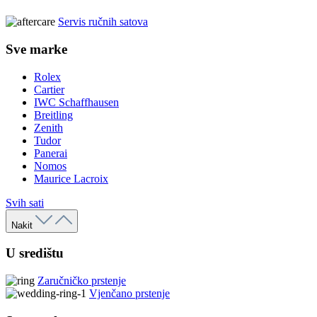
Servis ručnih satova
Sve marke
Rolex
Cartier
IWC Schaffhausen
Breitling
Zenith
Tudor
Panerai
Nomos
Maurice Lacroix
Svih sati
Nakit
U središtu
Zaručničko prstenje
Vjenčano prstenje