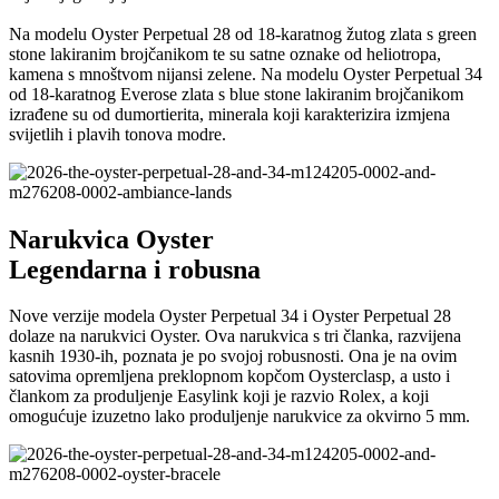
Na modelu Oyster Perpetual 28 od 18-karatnog žutog zlata s green
stone lakiranim brojčanikom te su satne oznake od heliotropa,
kamena s mnoštvom nijansi zelene. Na modelu Oyster Perpetual 34
od 18-karatnog Everose zlata s blue stone lakiranim brojčanikom
izrađene su od dumortierita, minerala koji karakterizira izmjena
svijetlih i plavih tonova modre.
Narukvica Oyster
Legendarna i robusna
Nove verzije modela Oyster Perpetual 34 i Oyster Perpetual 28
dolaze na narukvici Oyster. Ova narukvica s tri članka, razvijena
kasnih 1930-ih, poznata je po svojoj robusnosti. Ona je na ovim
satovima opremljena preklopnom kopčom Oysterclasp, a usto i
člankom za produljenje Easylink koji je razvio Rolex, a koji
omogućuje izuzetno lako produljenje narukvice za okvirno 5 mm.