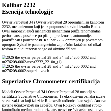
Kalibar 2232
Esencija tehnologije
Oyster Perpetual 34 i Oyster Perpetual 28 opremljeni su kalibrom
2232, mehanizmom koji je uz potpunosti razvio i izradio Rolex.
Ovaj samonavijajući mehanički mehanizam pruža fenomenalne
performanse, posebice po pitanju preciznosti, autonomije,
praktičnosti i pouzdanosti. Kalibar 2232 opremljen je povratnom
oprugom Syloxi te paramagnetnim zaprečnim kotačem od nikal-
fosfora te nudi rezervu snage od okvirno 55 sati.
Superlative Chronometer certifikacija
Modeli Oyster Perpetual 34 i Oyster Perpetual 28 nositelji su
certifikata Superlative Chronometer. Ta ekskluzivna oznaka izdaje
se za svaki sat koji izlazi iz Rolexovih radionica kao svjedočanstvo
izvrsne učinkovitosti na zapešću. Ovaj Rolexov certifikat strogo
kontroliraju međunarodno priznate, neovisne švicarske ustanove.