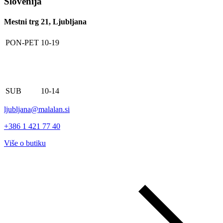
Slovenija
Mestni trg 21, Ljubljana
PON-PET
10-19
SUB
10-14
ljubljana@malalan.si
+386 1 421 77 40
Više o butiku