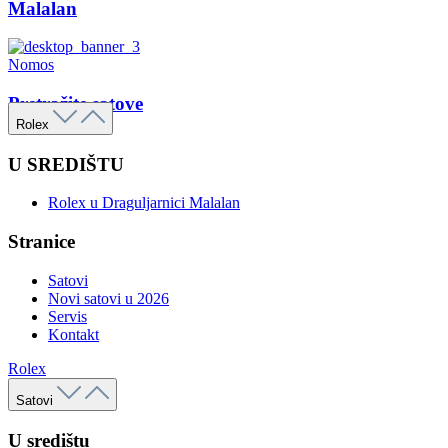
Malalan
Nomos
Pretražite satove
Rolex
U SREDIŠTU
Rolex u Draguljarnici Malalan
Stranice
Satovi
Novi satovi u 2026
Servis
Kontakt
Rolex
Satovi
U središtu