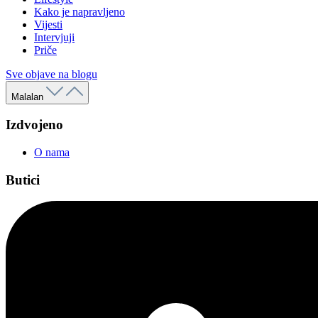
Kako je napravljeno
Vijesti
Intervjuji
Priče
Sve objave na blogu
Malalan
Izdvojeno
O nama
Butici