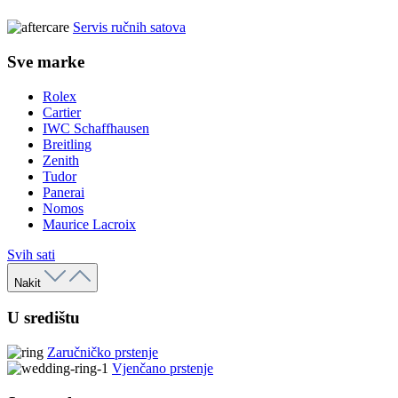
Servis ručnih satova
Sve marke
Rolex
Cartier
IWC Schaffhausen
Breitling
Zenith
Tudor
Panerai
Nomos
Maurice Lacroix
Svih sati
Nakit
U središtu
Zaručničko prstenje
Vjenčano prstenje