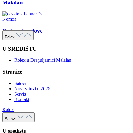
Malalan
Nomos
Pretražite satove
Rolex
U SREDIŠTU
Rolex u Draguljarnici Malalan
Stranice
Satovi
Novi satovi u 2026
Servis
Kontakt
Rolex
Satovi
U središtu