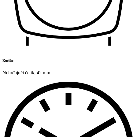
Kućište
Nehrđajući čelik
,
42 mm