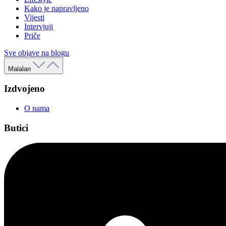
Kako je napravljeno
Vijesti
Intervjuji
Priče
Sve objave na blogu
Malalan
Izdvojeno
O nama
Butici