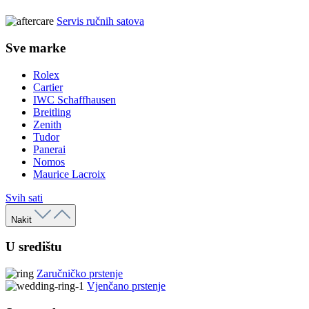
Servis ručnih satova
Sve marke
Rolex
Cartier
IWC Schaffhausen
Breitling
Zenith
Tudor
Panerai
Nomos
Maurice Lacroix
Svih sati
Nakit
U središtu
Zaručničko prstenje
Vjenčano prstenje