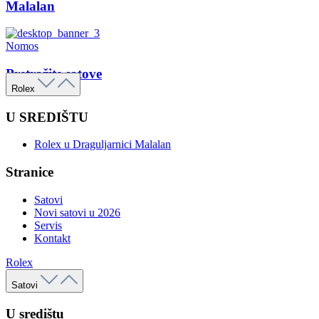
Malalan
Nomos
Pretražite satove
Rolex
U SREDIŠTU
Rolex u Draguljarnici Malalan
Stranice
Satovi
Novi satovi u 2026
Servis
Kontakt
Rolex
Satovi
U središtu