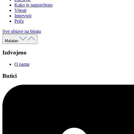
Kako je napravljeno
Vijesti
Intervjuji
Priče
Sve objave na blogu
Malalan
Izdvojeno
O nama
Butici