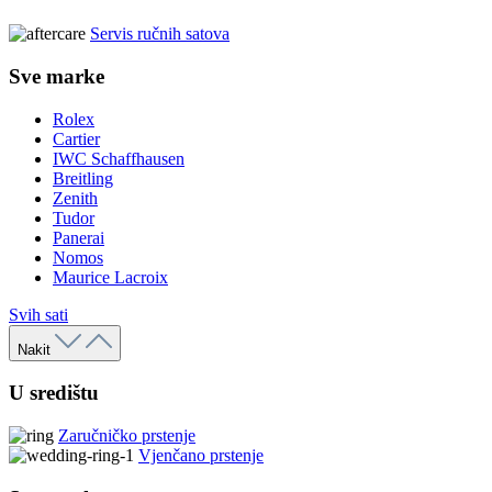
Servis ručnih satova
Sve marke
Rolex
Cartier
IWC Schaffhausen
Breitling
Zenith
Tudor
Panerai
Nomos
Maurice Lacroix
Svih sati
Nakit
U središtu
Zaručničko prstenje
Vjenčano prstenje