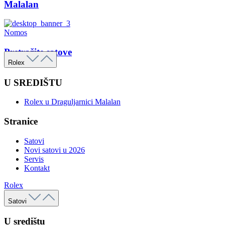
Malalan
Nomos
Pretražite satove
Rolex
U SREDIŠTU
Rolex u Draguljarnici Malalan
Stranice
Satovi
Novi satovi u 2026
Servis
Kontakt
Rolex
Satovi
U središtu