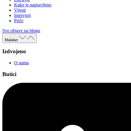
Kako je napravljeno
Vijesti
Intervjuji
Priče
Sve objave na blogu
Malalan
Izdvojeno
O nama
Butici