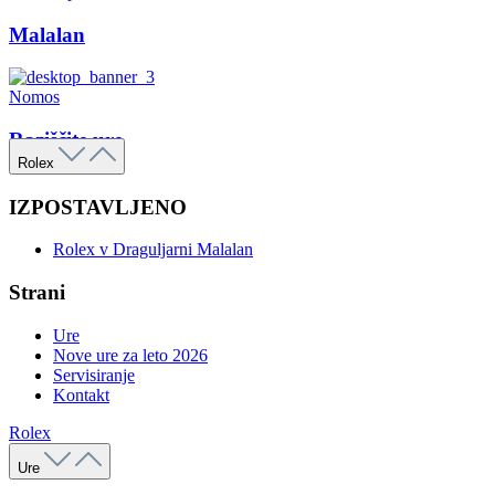
Malalan
Nomos
Raziščite ure
Rolex
IZPOSTAVLJENO
Rolex v Draguljarni Malalan
Strani
Ure
Nove ure za leto 2026
Servisiranje
Kontakt
Rolex
Ure