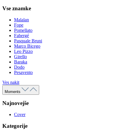
Vse znamke
Malalan
Fope
Pomellato
Fabergé
Pasquale Bruni
Marco Bicego
Leo Pizzo
Girello
Baraka
Dodo
Pesavento
Ves nakit
Moments
Najnovejše
Cover
Kategorije