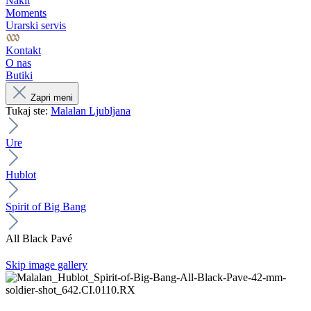
Nakit
Moments
Urarski servis
Kontakt
O nas
Butiki
Zapri meni
Tukaj ste:
Malalan Ljubljana
Ure
Hublot
Spirit of Big Bang
All Black Pavé
Skip image gallery