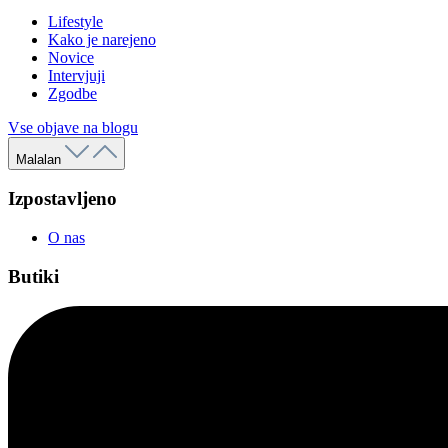
Lifestyle
Kako je narejeno
Novice
Intervjuji
Zgodbe
Vse objave na blogu
Malalan
Izpostavljeno
O nas
Butiki