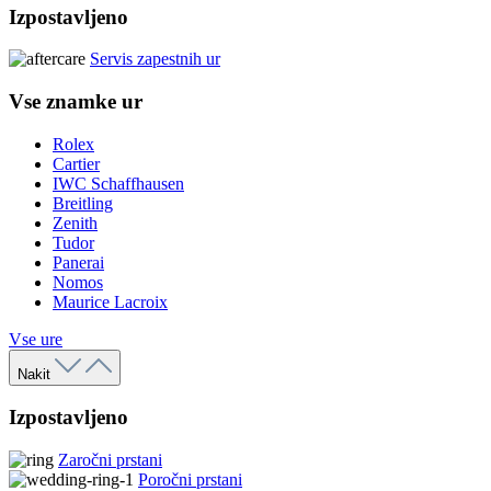
Izpostavljeno
Servis zapestnih ur
Vse znamke ur
Rolex
Cartier
IWC Schaffhausen
Breitling
Zenith
Tudor
Panerai
Nomos
Maurice Lacroix
Vse ure
Nakit
Izpostavljeno
Zaročni prstani
Poročni prstani