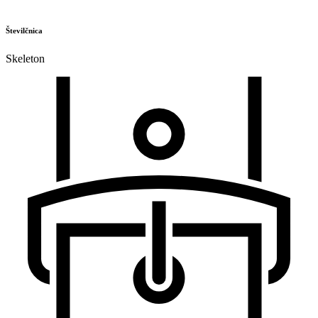
Številčnica
Skeleton