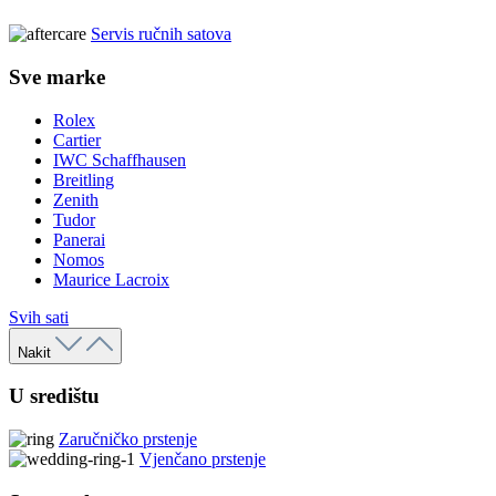
Servis ručnih satova
Sve marke
Rolex
Cartier
IWC Schaffhausen
Breitling
Zenith
Tudor
Panerai
Nomos
Maurice Lacroix
Svih sati
Nakit
U središtu
Zaručničko prstenje
Vjenčano prstenje