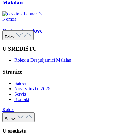
Malalan
Nomos
Pretražite satove
Rolex
U SREDIŠTU
Rolex u Draguljarnici Malalan
Stranice
Satovi
Novi satovi u 2026
Servis
Kontakt
Rolex
Satovi
U središtu