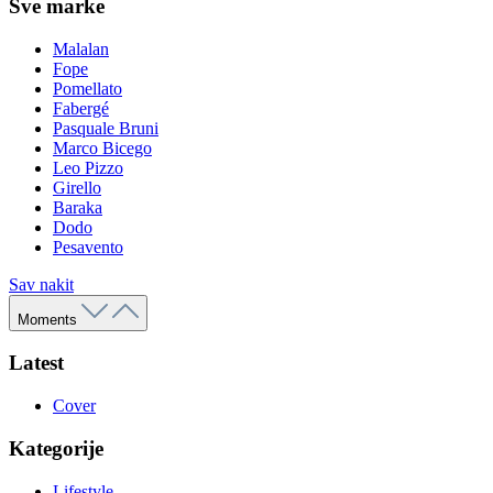
Sve marke
Malalan
Fope
Pomellato
Fabergé
Pasquale Bruni
Marco Bicego
Leo Pizzo
Girello
Baraka
Dodo
Pesavento
Sav nakit
Moments
Latest
Cover
Kategorije
Lifestyle