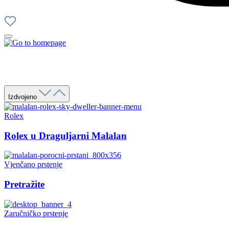
Izdvojeno
Rolex
Rolex u Draguljarni Malalan
Vjenčano prstenje
Pretražite
Zaručničko prstenje