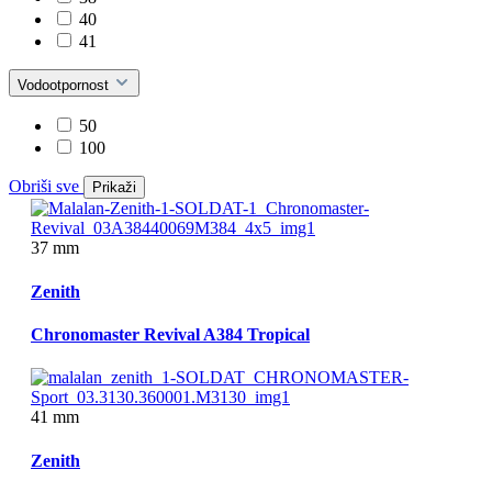
40
41
Vodootpornost
50
100
Obriši sve
Prikaži
37 mm
Zenith
Chronomaster Revival A384 Tropical
41 mm
Zenith