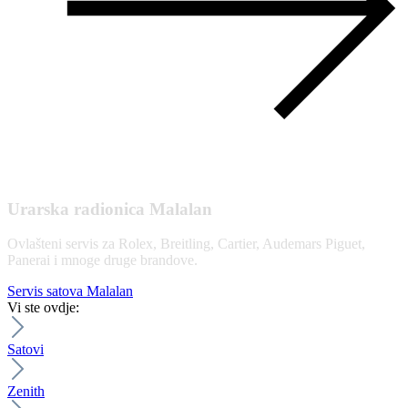
Urarska radionica Malalan
Ovlašteni servis za Rolex, Breitling, Cartier, Audemars Piguet,
Panerai i mnoge druge brandove.
Servis satova Malalan
Vi ste ovdje:
Satovi
Zenith