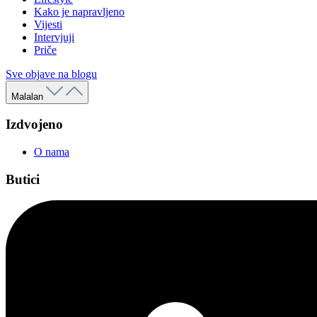
Kako je napravljeno
Vijesti
Intervjuji
Priče
Sve objave na blogu
Malalan
Izdvojeno
O nama
Butici