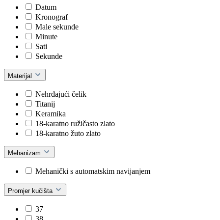
Datum
Kronograf
Male sekunde
Minute
Sati
Sekunde
Materijal
Nehrđajući čelik
Titanij
Keramika
18-karatno ružičasto zlato
18-karatno žuto zlato
Mehanizam
Mehanički s automatskim navijanjem
Promjer kučišta
37
38