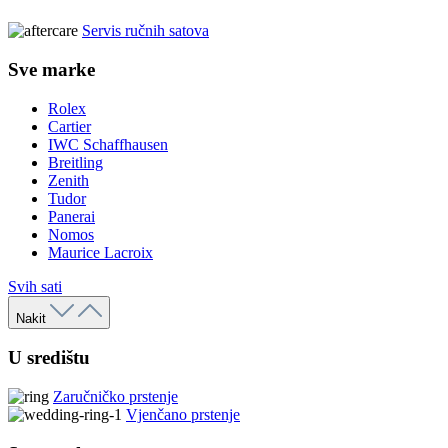
Servis ručnih satova
Sve marke
Rolex
Cartier
IWC Schaffhausen
Breitling
Zenith
Tudor
Panerai
Nomos
Maurice Lacroix
Svih sati
Nakit
U središtu
Zaručničko prstenje
Vjenčano prstenje