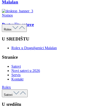
Malalan
Nomos
Pretražite satove
Rolex
U SREDIŠTU
Rolex u Draguljarnici Malalan
Stranice
Satovi
Novi satovi u 2026
Servis
Kontakt
Rolex
Satovi
U središtu