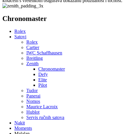
kotačem s vretenkom osigurava dokazanu pouzdanost i točnost.
Chronomaster
Rolex
Satovi
Rolex
Cartier
IWC Schaffhausen
Breitling
Zenith
Chronomaster
Defy
Elite
Pilot
Tudor
Panerai
Nomos
Maurice Lacroix
Hublot
Servis ručnih satova
Nakit
Moments
Malalan