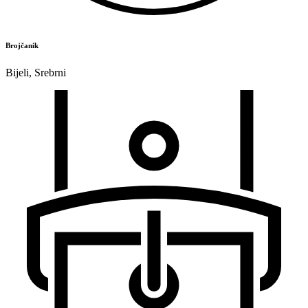
Brojčanik
Bijeli
,
Srebrni