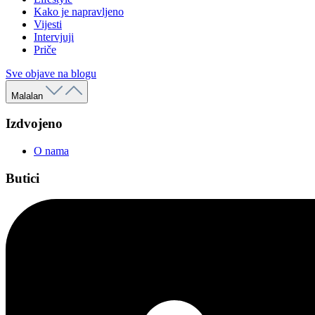
Kako je napravljeno
Vijesti
Intervjuji
Priče
Sve objave na blogu
Malalan
Izdvojeno
O nama
Butici