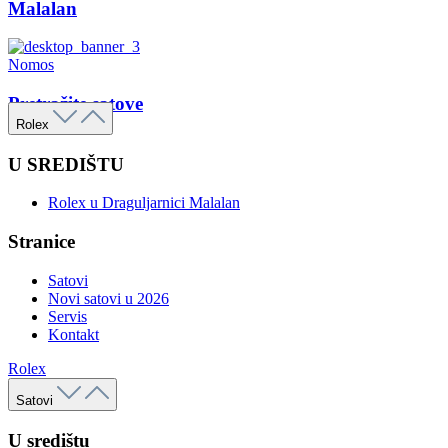
Malalan
Nomos
Pretražite satove
Rolex
U SREDIŠTU
Rolex u Draguljarnici Malalan
Stranice
Satovi
Novi satovi u 2026
Servis
Kontakt
Rolex
Satovi
U središtu