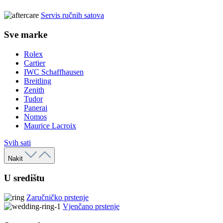
Servis ručnih satova
Sve marke
Rolex
Cartier
IWC Schaffhausen
Breitling
Zenith
Tudor
Panerai
Nomos
Maurice Lacroix
Svih sati
Nakit
U središtu
Zaručničko prstenje
Vjenčano prstenje