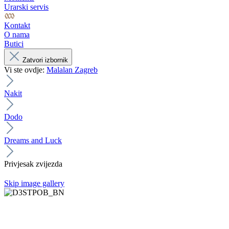
Urarski servis
Kontakt
O nama
Butici
Zatvori izbornik
Vi ste ovdje:
Malalan Zagreb
Nakit
Dodo
Dreams and Luck
Privjesak zvijezda
Skip image gallery