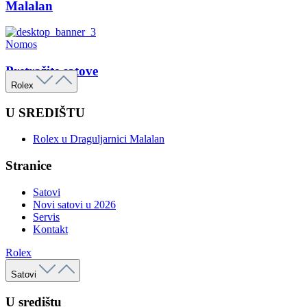
Malalan
Nomos
Pretražite satove
Rolex
U SREDIŠTU
Rolex u Draguljarnici Malalan
Stranice
Satovi
Novi satovi u 2026
Servis
Kontakt
Rolex
Satovi
U središtu