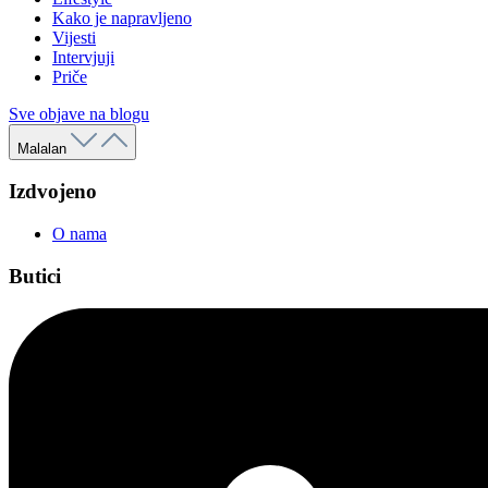
Kako je napravljeno
Vijesti
Intervjuji
Priče
Sve objave na blogu
Malalan
Izdvojeno
O nama
Butici