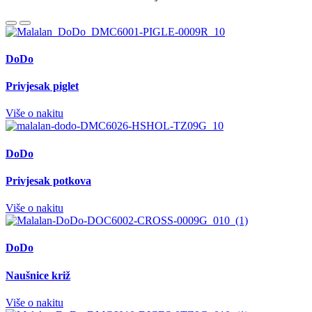
DoDo
Privjesak piglet
Više o nakitu
DoDo
Privjesak potkova
Više o nakitu
DoDo
Naušnice križ
Više o nakitu