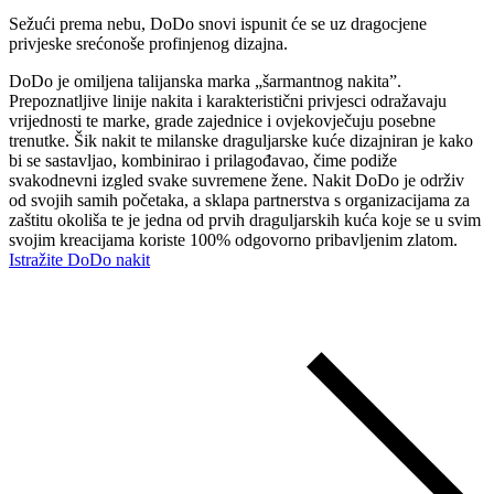
Sežući prema nebu, DoDo snovi ispunit će se uz dragocjene
privjeske srećonoše profinjenog dizajna.
DoDo je omiljena talijanska marka „šarmantnog nakita”.
Prepoznatljive linije nakita i karakteristični privjesci odražavaju
vrijednosti te marke, grade zajednice i ovjekovječuju posebne
trenutke. Šik nakit te milanske draguljarske kuće dizajniran je kako
bi se sastavljao, kombinirao i prilagođavao, čime podiže
svakodnevni izgled svake suvremene žene. Nakit DoDo je održiv
od svojih samih početaka, a sklapa partnerstva s organizacijama za
zaštitu okoliša te je jedna od prvih draguljarskih kuća koje se u svim
svojim kreacijama koriste 100% odgovorno pribavljenim zlatom.
Istražite DoDo nakit