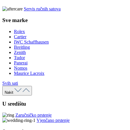
Servis ručnih satova
Sve marke
Rolex
Cartier
IWC Schaffhausen
Breitling
Zenith
Tudor
Panerai
Nomos
Maurice Lacroix
Svih sati
Nakit
U središtu
Zaručničko prstenje
Vjenčano prstenje