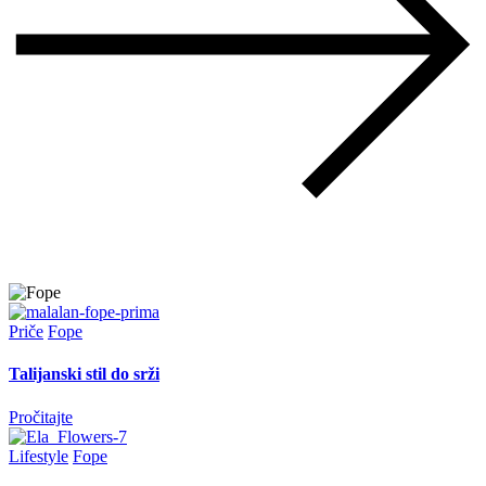
Priče
Fope
Talijanski stil do srži
Pročitajte
Lifestyle
Fope