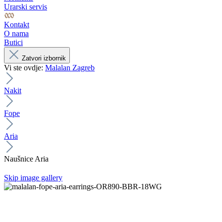
Urarski servis
Kontakt
O nama
Butici
Zatvori izbornik
Vi ste ovdje:
Malalan Zagreb
Nakit
Fope
Aria
Naušnice Aria
Skip image gallery