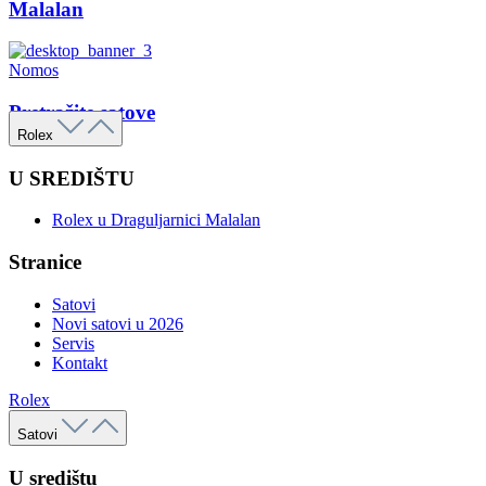
Malalan
Nomos
Pretražite satove
Rolex
U SREDIŠTU
Rolex u Draguljarnici Malalan
Stranice
Satovi
Novi satovi u 2026
Servis
Kontakt
Rolex
Satovi
U središtu