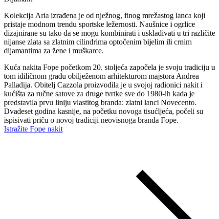
Kolekcija Aria izrađena je od nježnog, finog mrežastog lanca koji
pristaje modnom trendu sportske ležernosti. Naušnice i ogrlice
dizajnirane su tako da se mogu kombinirati i usklađivati u tri različite
nijanse zlata sa zlatnim cilindrima optočenim bijelim ili crnim
dijamantima za žene i muškarce.
Kuća nakita Fope početkom 20. stoljeća započela je svoju tradiciju u
tom idiličnom gradu obilježenom arhitekturom majstora Andrea
Palladija. Obitelj Cazzola proizvodila je u svojoj radionici nakit i
kućišta za ručne satove za druge tvrtke sve do 1980-ih kada je
predstavila prvu liniju vlastitog branda: zlatni lanci Novecento.
Dvadeset godina kasnije, na početku novoga tisućljeća, počeli su
ispisivati priču o novoj tradiciji neovisnoga branda Fope.
Istražite Fope nakit