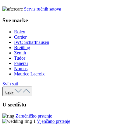
Servis ručnih satova
Sve marke
Rolex
Cartier
IWC Schaffhausen
Breitling
Zenith
Tudor
Panerai
Nomos
Maurice Lacroix
Svih sati
Nakit
U središtu
Zaručničko prstenje
Vjenčano prstenje