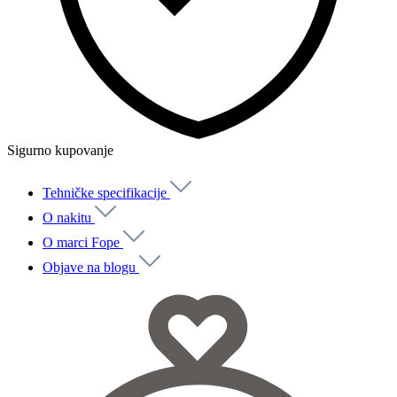
Sigurno kupovanje
Tehničke specifikacije
O nakitu
O marci Fope
Objave na blogu