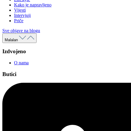
Kako je napravljeno
Vijesti
Intervjuji
Priče
Sve objave na blogu
Malalan
Izdvojeno
O nama
Butici