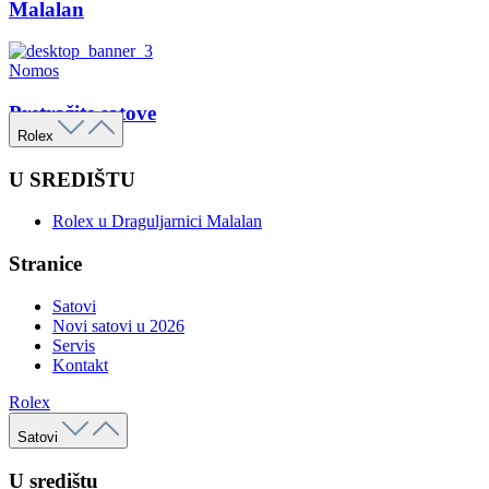
Malalan
Nomos
Pretražite satove
Rolex
U SREDIŠTU
Rolex u Draguljarnici Malalan
Stranice
Satovi
Novi satovi u 2026
Servis
Kontakt
Rolex
Satovi
U središtu