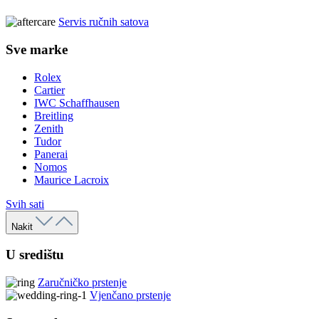
Servis ručnih satova
Sve marke
Rolex
Cartier
IWC Schaffhausen
Breitling
Zenith
Tudor
Panerai
Nomos
Maurice Lacroix
Svih sati
Nakit
U središtu
Zaručničko prstenje
Vjenčano prstenje