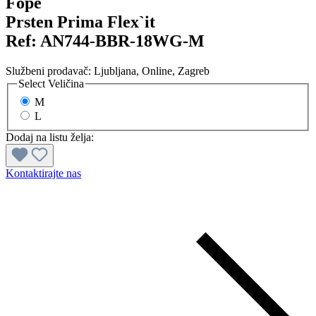
Fope
Prsten Prima Flex`it
Ref:
AN744-BBR-18WG-M
Službeni prodavač:
Ljubljana
, Online
, Zagreb
Select
Veličina
M
L
Dodaj na listu želja:
Kontaktirajte nas