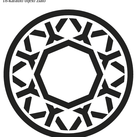
18-karatno bijelo zlato