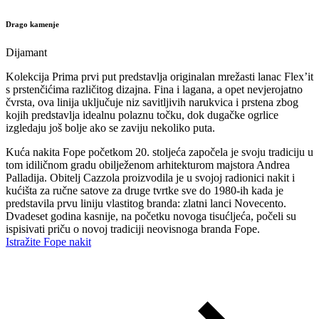
Drago kamenje
Dijamant
Kolekcija Prima prvi put predstavlja originalan mrežasti lanac Flex’it
s prstenčićima različitog dizajna. Fina i lagana, a opet nevjerojatno
čvrsta, ova linija uključuje niz savitljivih narukvica i prstena zbog
kojih predstavlja idealnu polaznu točku, dok dugačke ogrlice
izgledaju još bolje ako se zaviju nekoliko puta.
Kuća nakita Fope početkom 20. stoljeća započela je svoju tradiciju u
tom idiličnom gradu obilježenom arhitekturom majstora Andrea
Palladija. Obitelj Cazzola proizvodila je u svojoj radionici nakit i
kućišta za ručne satove za druge tvrtke sve do 1980-ih kada je
predstavila prvu liniju vlastitog branda: zlatni lanci Novecento.
Dvadeset godina kasnije, na početku novoga tisućljeća, počeli su
ispisivati priču o novoj tradiciji neovisnoga branda Fope.
Istražite Fope nakit