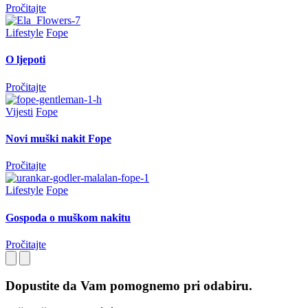
Pročitajte
Lifestyle
Fope
O ljepoti
Pročitajte
Vijesti
Fope
Novi muški nakit Fope
Pročitajte
Lifestyle
Fope
Gospoda o muškom nakitu
Pročitajte
Dopustite da Vam pomognemo pri odabiru.