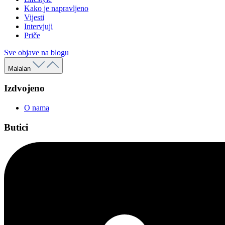
Kako je napravljeno
Vijesti
Intervjuji
Priče
Sve objave na blogu
Malalan
Izdvojeno
O nama
Butici