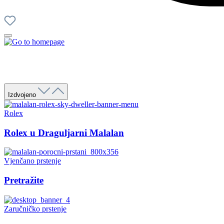
Izdvojeno
Rolex
Rolex u Draguljarni Malalan
Vjenčano prstenje
Pretražite
Zaručničko prstenje