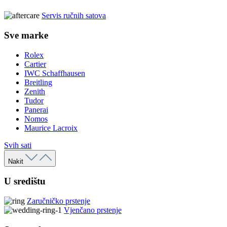
Servis ručnih satova
Sve marke
Rolex
Cartier
IWC Schaffhausen
Breitling
Zenith
Tudor
Panerai
Nomos
Maurice Lacroix
Svih sati
Nakit
U središtu
Zaručničko prstenje
Vjenčano prstenje