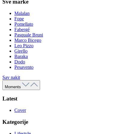
Sve marke
Malalan
Fope
Pomellato
Fabergé
Pasquale Bruni
Marco Bicego
Leo Pizzo
Girello
Baraka
Dodo
Pesavento
Sav nakit
Moments
Latest
Cover
Kategorije
Lifestyle