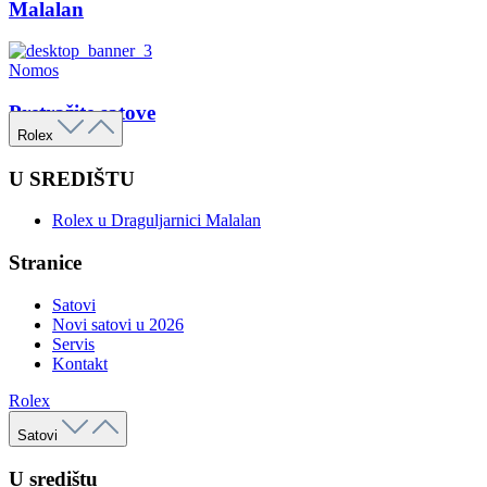
Malalan
Nomos
Pretražite satove
Rolex
U SREDIŠTU
Rolex u Draguljarnici Malalan
Stranice
Satovi
Novi satovi u 2026
Servis
Kontakt
Rolex
Satovi
U središtu