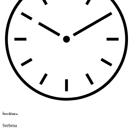
Številčnica
Srebrna