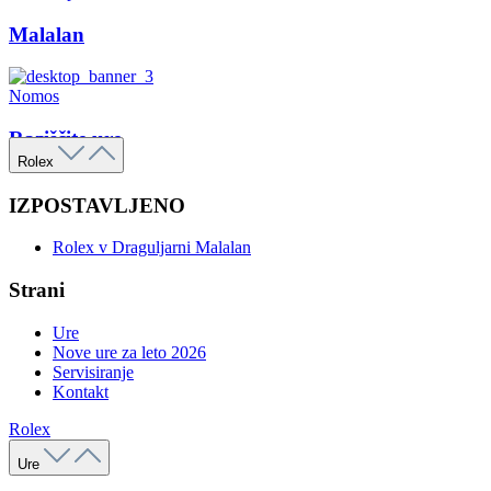
Malalan
Nomos
Raziščite ure
Rolex
IZPOSTAVLJENO
Rolex v Draguljarni Malalan
Strani
Ure
Nove ure za leto 2026
Servisiranje
Kontakt
Rolex
Ure