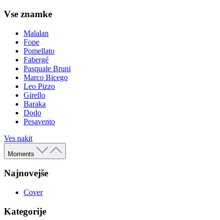
Vse znamke
Malalan
Fope
Pomellato
Fabergé
Pasquale Bruni
Marco Bicego
Leo Pizzo
Girello
Baraka
Dodo
Pesavento
Ves nakit
Moments
Najnovejše
Cover
Kategorije