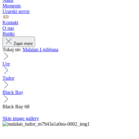
Nakit
Moments
Urarski servis
Kontakt
O nas
Butiki
Zapri meni
Tukaj ste:
Malalan Ljubljana
Ure
Tudor
Black Bay
Black Bay 68
Skip image gallery