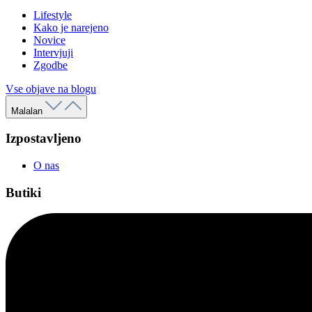
Lifestyle
Kako je narejeno
Novice
Intervjuji
Zgodbe
Vse objave na blogu
Malalan
Izpostavljeno
O nas
Butiki