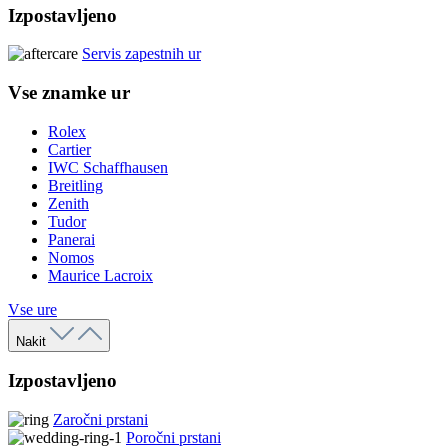
Izpostavljeno
Servis zapestnih ur
Vse znamke ur
Rolex
Cartier
IWC Schaffhausen
Breitling
Zenith
Tudor
Panerai
Nomos
Maurice Lacroix
Vse ure
Nakit
Izpostavljeno
Zaročni prstani
Poročni prstani