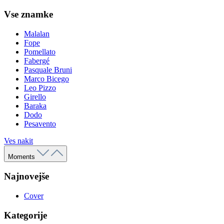
Vse znamke
Malalan
Fope
Pomellato
Fabergé
Pasquale Bruni
Marco Bicego
Leo Pizzo
Girello
Baraka
Dodo
Pesavento
Ves nakit
Moments
Najnovejše
Cover
Kategorije