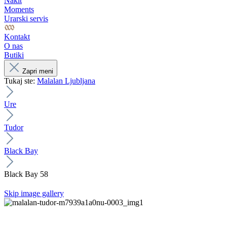
Nakit
Moments
Urarski servis
Kontakt
O nas
Butiki
Zapri meni
Tukaj ste:
Malalan Ljubljana
Ure
Tudor
Black Bay
Black Bay 58
Skip image gallery