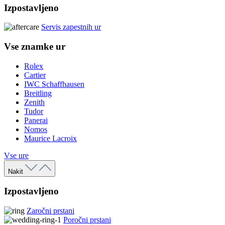
Izpostavljeno
Servis zapestnih ur
Vse znamke ur
Rolex
Cartier
IWC Schaffhausen
Breitling
Zenith
Tudor
Panerai
Nomos
Maurice Lacroix
Vse ure
Nakit
Izpostavljeno
Zaročni prstani
Poročni prstani