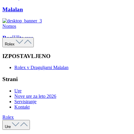
Malalan
Nomos
Raziščite ure
Rolex
IZPOSTAVLJENO
Rolex v Draguljarni Malalan
Strani
Ure
Nove ure za leto 2026
Servisiranje
Kontakt
Rolex
Ure