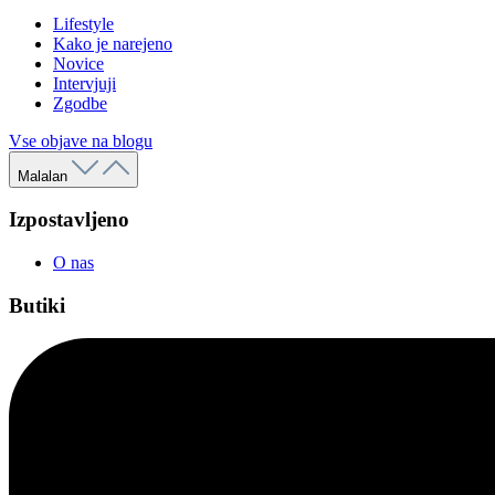
Lifestyle
Kako je narejeno
Novice
Intervjuji
Zgodbe
Vse objave na blogu
Malalan
Izpostavljeno
O nas
Butiki