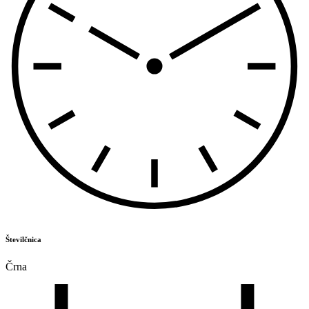
Številčnica
Črna