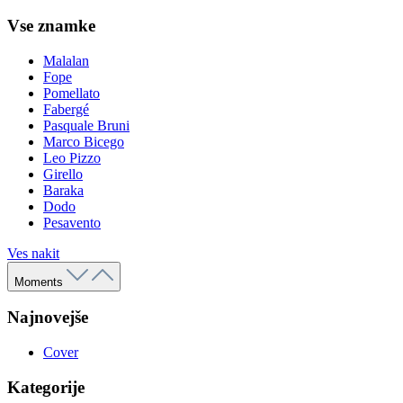
Vse znamke
Malalan
Fope
Pomellato
Fabergé
Pasquale Bruni
Marco Bicego
Leo Pizzo
Girello
Baraka
Dodo
Pesavento
Ves nakit
Moments
Najnovejše
Cover
Kategorije