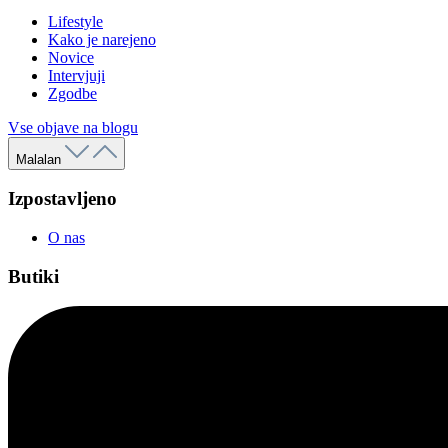
Lifestyle
Kako je narejeno
Novice
Intervjuji
Zgodbe
Vse objave na blogu
Malalan
Izpostavljeno
O nas
Butiki