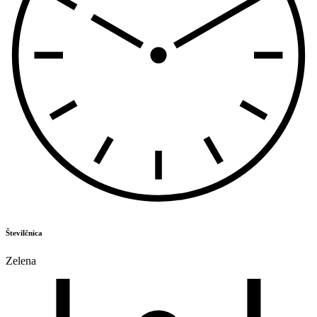
Številčnica
Zelena