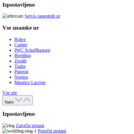
Izpostavljeno
Servis zapestnih ur
Vse znamke ur
Rolex
Cartier
IWC Schaffhausen
Breitling
Zenith
Tudor
Panerai
Nomos
Maurice Lacroix
Vse ure
Nakit
Izpostavljeno
Zaročni prstani
Poročni prstani