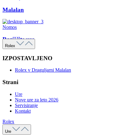
Malalan
Nomos
Raziščite ure
Rolex
IZPOSTAVLJENO
Rolex v Draguljarni Malalan
Strani
Ure
Nove ure za leto 2026
Servisiranje
Kontakt
Rolex
Ure