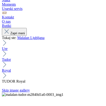
Nakit
Moments
Urarski servis
Kontakt
O nas
Butiki
Zapri meni
Tukaj ste:
Malalan Ljubljana
Ure
Tudor
Royal
TUDOR Royal
Skip image gallery